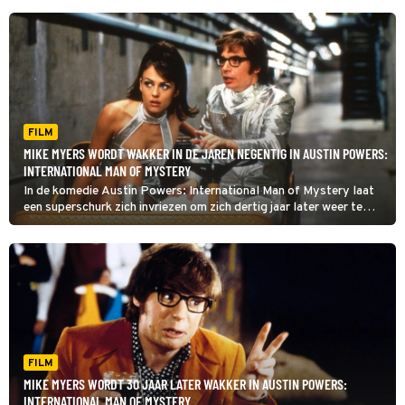
FILM
MIKE MYERS WORDT WAKKER IN DE JAREN NEGENTIG IN AUSTIN POWERS:
INTERNATIONAL MAN OF MYSTERY
In de komedie Austin Powers: International Man of Mystery laat
een superschurk zich invriezen om zich dertig jaar later weer te
laten ontdooien. De geheim agent die hem wil pakken doet
hetzelfde.
FILM
MIKE MYERS WORDT 30 JAAR LATER WAKKER IN AUSTIN POWERS:
INTERNATIONAL MAN OF MYSTERY