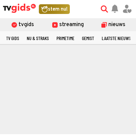
stem nu!
tvgids
streaming
nieuws
TV GIDS
NU & STRAKS
PRIMETIME
GEMIST
LAATSTE NIEUWS