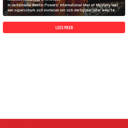
In de komedie Austin Powers: International Man of Mystery laat
een superschurk zich invriezen om zich dertig jaar later weer te
laten ontdooien. De geheim agent die hem wil pakken doet
hetzelfde.
LEES MEER