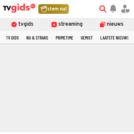
stem nu!
tvgids
streaming
nieuws
TV GIDS
NU & STRAKS
PRIMETIME
GEMIST
LAATSTE NIEUWS