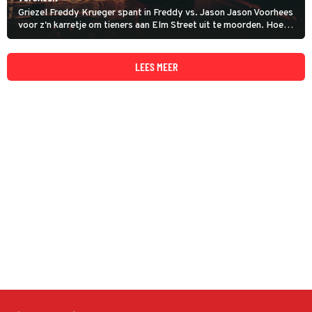
Griezel Freddy Krueger spant in Freddy vs. Jason Jason Voorhees
voor z'n karretje om tieners aan Elm Street uit te moorden. Hoe
meer doden, des te groter de kans op een glorieuze comeback
vanuit de hel.
LEES MEER