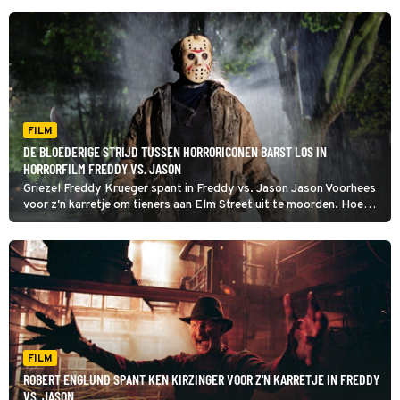
FILM
DE BLOEDERIGE STRIJD TUSSEN HORRORICONEN BARST LOS IN
HORRORFILM FREDDY VS. JASON
Griezel Freddy Krueger spant in Freddy vs. Jason Jason Voorhees
voor z'n karretje om tieners aan Elm Street uit te moorden. Hoe
meer doden, des te groter de kans op een glorieuze comeback
vanuit de hel.
FILM
ROBERT ENGLUND SPANT KEN KIRZINGER VOOR Z'N KARRETJE IN FREDDY
VS. JASON