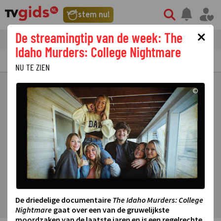
stem nu!
×
De streamingtip van de week: The
tvgids
streaming
nieuws
Idaho Murders: College Nightmare
TV GIDS
NU & STRAKS
PRIMETIME
GEMIST
LAATSTE NIEUWS
NU TE ZIEN
©
De driedelige documentaire
The Idaho Murders: College
Nightmare
gaat over een van de gruwelijkste
moordzaken van de laatste jaren en is een regelrechte