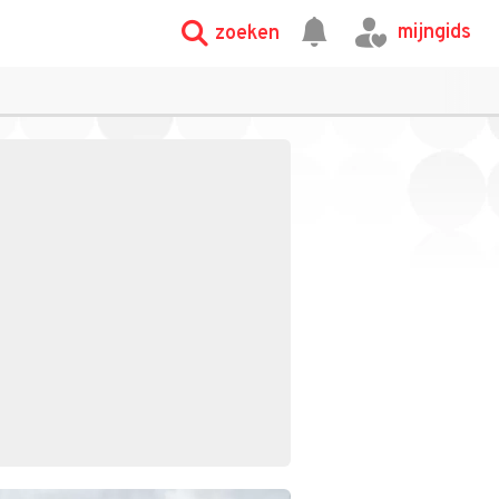
mijngids
zoeken