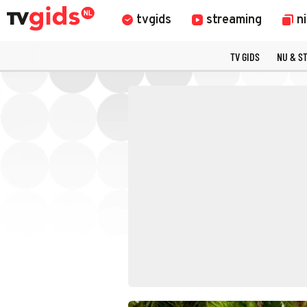
tvgids
streaming
n
TV GIDS
NU & S