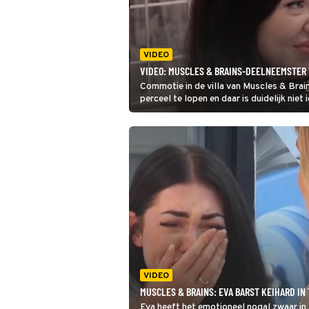
VIDEO
VIDEO: MUSCLES & BRAINS-DEELNEEMSTER W
Commotie in de villa van Muscles & Brains
perceel te lopen en daar is duidelijk niet
gegruwd van de insecten en Eva wil ze sow
VIDEO
MUSCLES & BRAINS: EVA BARST KEIHARD IN
Eva heeft het emotioneel nogal zwaar in