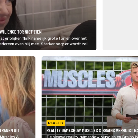
IL ENGE TOR NIET ZIEN
: er blijken flink namelijk grote torren over het
 iedereen even blij mee. Sterker nog: er wordt zelfs
ieso niet van dichtbij zien.
REALITY
 TRANEN UIT
REALITY GAMESHOW MUSCLES & BRAINS VERHUIST NA
 Muscles &
De nieuwe reality gameshow Muscles en Brains is