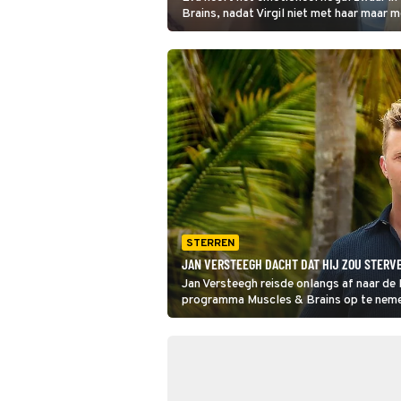
Brains, nadat Virgil niet met haar maar m
karretje belandt, en ze kan haar tranen n
Gelukkig zijn haar vriendinnen daar om h
STERREN
JAN VERSTEEGH DACHT DAT HIJ ZOU STERV
Jan Versteegh reisde onlangs af naar de
programma Muscles & Brains op te neme
draaide uit op een angstig spektakel.