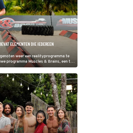
‘BEVAT ELEMENTEN DIE IEDEREEN
genoten weer een realityprogramma te
nieuwe programma Muscles & Brains, een tv-
n.