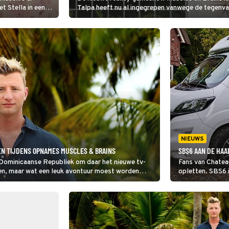
et Stella in een
Talpa heeft nu al ingegrepen vanwege de tegenval
iet bedwingen.
realityprogramma is namelijk naar een ander tijds
aar op te vangen.
NIEUWS
EN TIJDENS OPNAMES MUSCLES & BRAINS
SBS6 AAN DE HAA
 Dominicaanse Republiek om daar het nieuwe tv-
Fans van Chatea
n, maar wat een leuk avontuur moest worden
opletten. SBS6 i
uitzendmomente
het programma a
Brains een vlieg
meer.