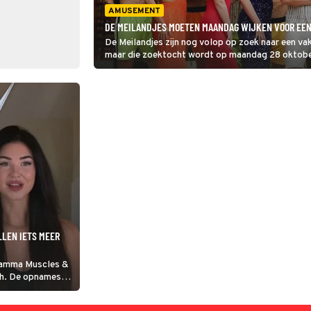
AMUSEMENT
DE MEILANDJES MOETEN MAANDAG WIJKEN VOOR EE
De Meilandjes zijn nog volop op zoek naar een va
maar die zoektocht wordt op maandag 28 oktobe
besloten een nieuw realityprogramma te program
LLEN IETS MEER
ramma Muscles &
gh. De opnames
 het belooft een
ers Dennis en Eva