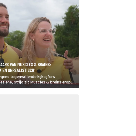
NAARS VAN MUSCLES & BRAINS:
K EN ONREALISTISCH'
gens tegenvallende kijkcijfers
ziene, strijd zit Muscles & brains erop.
reeks waarin knappe koppen gekoppeld
lijk) niet al te snuggere spierbundels
oor Dennis en Evelien. Zelf konden ze
 nog niet zo bevatten, zo bleek