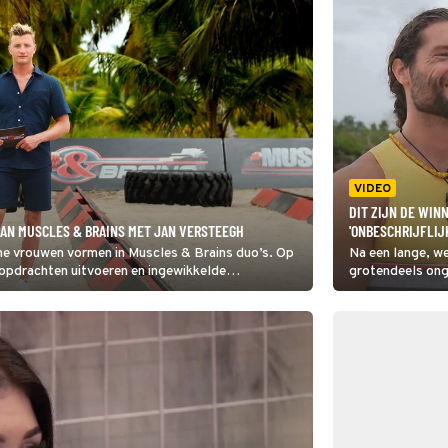
VIDEO
DIT ZIJN DE WIN
VAN MUSCLES & BRAINS MET JAN VERSTEEGH
'ONBESCHRIJFLIJ
e vrouwen vormen in Muscles & Brains duo’s. Op
Na een lange, we
 opdrachten uitvoeren en ingewikkelde
grotendeels onge
nt de hoofdprijs.
De Net5-reality
werden aan (moge
werd gewonnen d
die de winst ook
in Shownieuws.