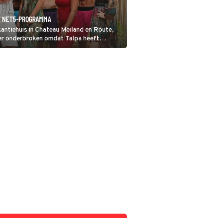
N NET5-PROGRAMMA
kantiehuis in Chateau Meiland en Route,
r onderbroken omdat Talpa heeft
meren op dat tijdstip op SBS6.