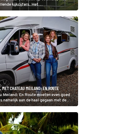
lende kijkcijfers. Het
tip verplaatst.
L MET CHATEAU MEILAND: EN ROUTE
u Meiland: En Route moeten even goed
s namelijk aan de haal gegaan met de
n van het programma. Maandagavond is
l niet te zien omdat de zender Muscles &
ende start wil geven. Maar er verandert