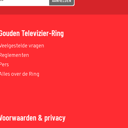
AANMELDEN
Gouden Televizier-Ring
Veelgestelde vragen
Reglementen
Pers
Alles over de Ring
Voorwaarden & privacy