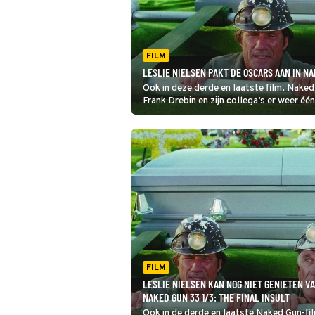
FILM
LESLIE NIELSEN PAKT DE OSCARS AAN IN NA
Ook in deze derde en laatste film, Naked
Frank Drebin en zijn collega’s er weer éé
FILM
LESLIE NIELSEN KAN NOG NIET GENIETEN VA
NAKED GUN 33 1/3: THE FINAL INSULT
Ook in de derde en laatste Naked Gun-f