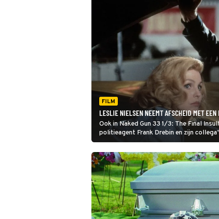
FILM
LESLIE NIELSEN NEEMT AFSCHEID MET EEN K
Ook in Naked Gun 33 1/3: The Final Insul
politieagent Frank Drebin en zijn collega