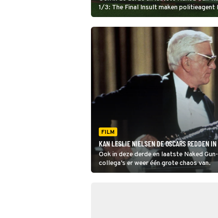
1/3: The Final Insult maken politieagent
zijn collega’s er weer één grote chaos va
FILM
KAN LESLIE NIELSEN DE OSCARS REDDEN IN
Ook in deze derde en laatste Naked Gun-f
collega’s er weer één grote chaos van.