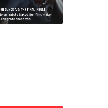
ED GUN 33 1/3: THE FINAL INSULT
rde en laatste Naked Gun-film, maken
r één grote chaos van.