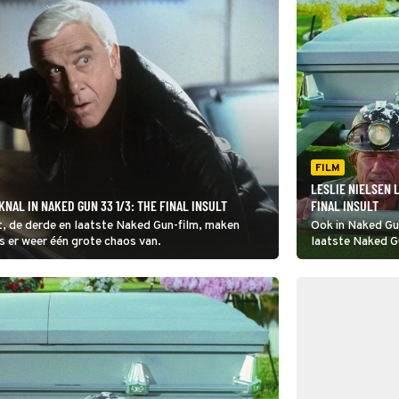
FILM
LESLIE NIELSEN L
NAL IN NAKED GUN 33 1/3: THE FINAL INSULT
FINAL INSULT
t, de derde en laatste Naked Gun-film, maken
Ook in Naked Gun
’s er weer één grote chaos van.
laatste Naked G
en zijn collega’