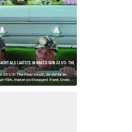
ACHT ALS LAATSTE IN NAKED GUN 33 1/3: THE
 33 1/3: The Final Insult, de derde en
un-film, maken politieagent Frank Drebin
s er weer één grote chaos van.