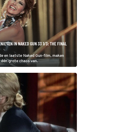
NIETEN IN NAKED GUN 33 1/3: THE FINAL
rde en laatste Naked Gun-film, maken
r één grote chaos van.