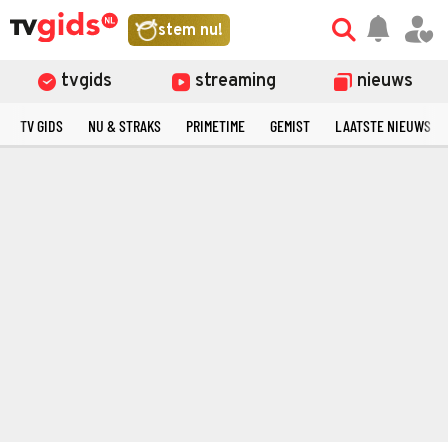
stem nu!
tvgids
streaming
nieuws
TV GIDS
NU & STRAKS
PRIMETIME
GEMIST
LAATSTE NIEUWS