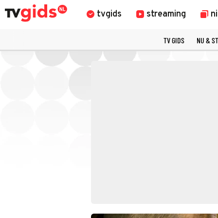
tvgids
streaming
n
TV GIDS
NU & S