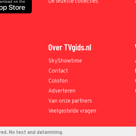
De leukste collecties
Over TVgids.nl
SkyShowtime
Contact
Colofon
Adverteren
Van onze partners
Veelgestelde vragen
ved. No text and datamining.