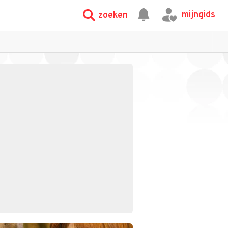
mijngids
zoeken