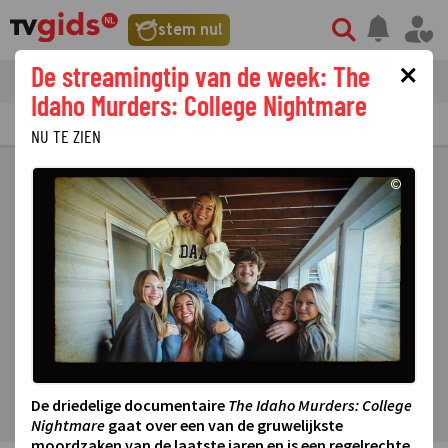
stem nu!
×
De streamingtip van de week: The
tvgids
streaming
nieuws
Idaho Murders: College Nightmare
TV GIDS
NU & STRAKS
PRIMETIME
GEMIST
LAATSTE NIEUWS
NU TE ZIEN
©
De driedelige documentaire
The Idaho Murders: College
Nightmare
gaat over een van de gruwelijkste
moordzaken van de laatste jaren en is een regelrechte