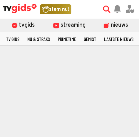
stem nu!
tvgids
streaming
nieuws
TV GIDS
NU & STRAKS
PRIMETIME
GEMIST
LAATSTE NIEUWS