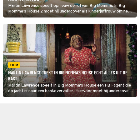
Martin Lawrence speelt opnieuw de rol van Big Momma. In Big
Momma’s House 2 moet hij undercover als kinderjuffrouw om het
land te redden.
FILM
MARTIN LAWRENCE TREKT IN BIG MOMMA'S HOUSE ECHT ALLES UIT DE
KAST
Martin Lawrence speelt in Big Momma's House een FBI-agent die
op jacht is naar een bankovervaller. Hiervoor moet hij undercover,
als een oma met overgewicht.