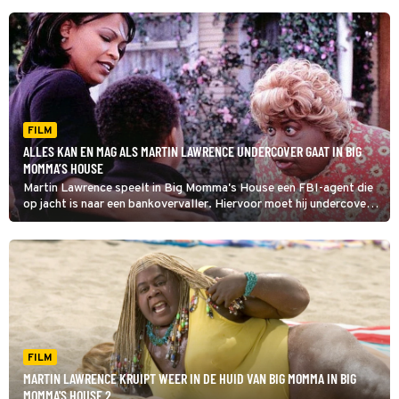
FILM
ALLES KAN EN MAG ALS MARTIN LAWRENCE UNDERCOVER GAAT IN BIG
MOMMA’S HOUSE
Martin Lawrence speelt in Big Momma's House een FBI-agent die
op jacht is naar een bankovervaller. Hiervoor moet hij undercover,
als een oma met overgewicht.
FILM
MARTIN LAWRENCE KRUIPT WEER IN DE HUID VAN BIG MOMMA IN BIG
MOMMA'S HOUSE 2