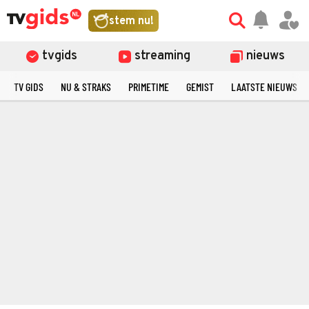
stem nu!
tvgids
streaming
nieuws
TV GIDS
NU & STRAKS
PRIMETIME
GEMIST
LAATSTE NIEUWS