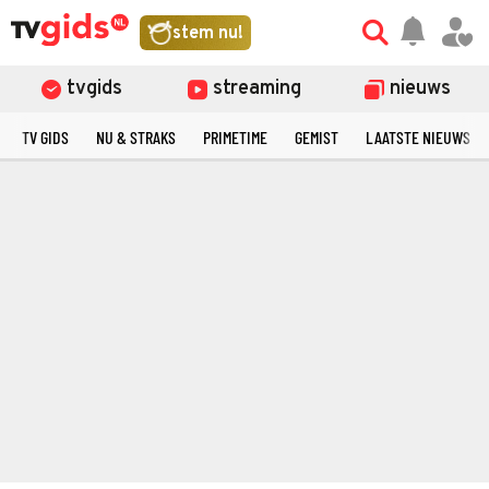
stem nu!
tvgids
streaming
nieuws
TV GIDS
NU & STRAKS
PRIMETIME
GEMIST
LAATSTE NIEUWS