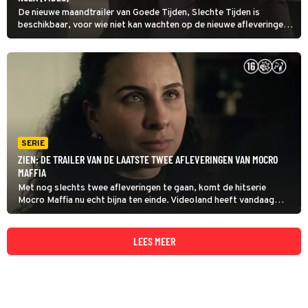
De nieuwe maandtrailer van Goede Tijden, Slechte Tijden is
beschikbaar, voor wie niet kan wachten op de nieuwe afleveringen.
Er gaat weer heel wat gebeuren in Meerdijk. Zo breekt er in GTST
een moeilijk moment aan voor Nola (Noa Jacobus), en besluit
Merel (Sophie Bouquet) om alles en iedereen achter te laten…
SERIE
ZIEN: DE TRAILER VAN DE LAATSTE TWEE AFLEVERINGEN VAN MOCRO
MAFFIA
Met nog slechts twee afleveringen te gaan, komt de hitserie
Mocro Maffia nu echt bijna ten einde. Videoland heeft vandaag
alvast een voorproefje van de laatste twee afleveringen gedeeld.
Het belooft weer spannend te worden!
LEES MEER