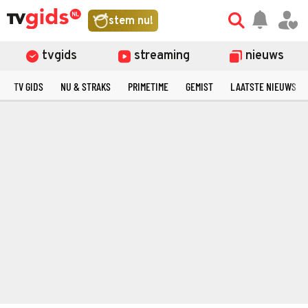
stem nu!
tvgids
streaming
nieuws
TV GIDS
NU & STRAKS
PRIMETIME
GEMIST
LAATSTE NIEUWS