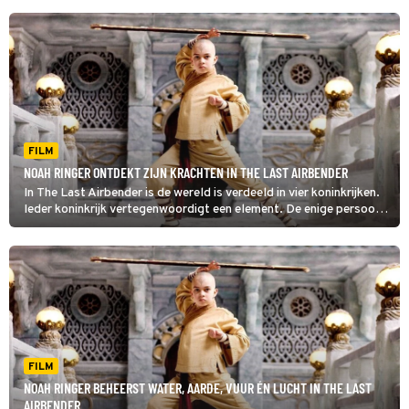
FILM
NOAH RINGER ONTDEKT ZIJN KRACHTEN IN THE LAST AIRBENDER
In The Last Airbender is de wereld is verdeeld in vier koninkrijken.
Ieder koninkrijk vertegenwoordigt een element. De enige persoon
die al deze elementen (aarde, lucht, vuur en water) kan beheersen,
is de jonge Aang.
FILM
NOAH RINGER BEHEERST WATER, AARDE, VUUR ÉN LUCHT IN THE LAST
AIRBENDER