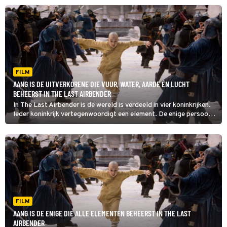
is de jonge Aang.
FILM
AANG IS DE UITVERKORENE DIE VUUR, WATER, AARDE ÉN LUCHT
BEHEERST IN THE LAST AIRBENDER
In The Last Airbender is de wereld is verdeeld in vier koninkrijken.
Ieder koninkrijk vertegenwoordigt een element. De enige persoon
die al deze elementen (aarde, lucht, vuur en water) kan beheersen,
is de jonge Aang.
FILM
AANG IS DE ENIGE DIE ALLE ELEMENTEN BEHEERST IN THE LAST
AIRBENDER