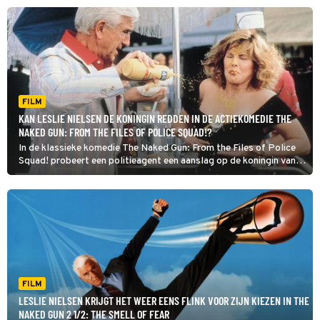
FILM
KAN LESLIE NIELSEN DE KONINGIN REDDEN IN DE ACTIEKOMEDIE THE
NAKED GUN: FROM THE FILES OF POLICE SQUAD!?
In de klassieke komedie The Naked Gun: From the Files of Police
Squad! probeert een politieagent een aanslag op de koningin van
Engeland te voorkomen.
FILM
LESLIE NIELSEN KRIJGT HET WEER EENS FLINK VOOR ZIJN KIEZEN IN THE
NAKED GUN 2 1/2: THE SMELL OF FEAR