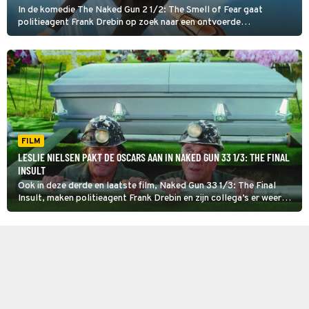
In de komedie The Naked Gun 2 1/2: The Smell of Fear gaat
politieagent Frank Drebin op zoek naar een ontvoerde
wetenschapper. Dat levert de nodige chaos op.
FILM
LESLIE NIELSEN PAKT DE OSCARS AAN IN NAKED GUN 33 1/3: THE FINAL
INSULT
Ook in deze derde en laatste film, Naked Gun 33 1/3: The Final
Insult, maken politieagent Frank Drebin en zijn collega’s er weer
één grote chaos van.