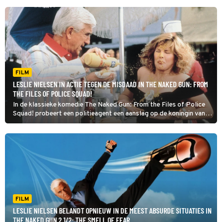
FILM
LESLIE NIELSEN IN ACTIE TEGEN DE MISDAAD IN THE NAKED GUN: FROM
THE FILES OF POLICE SQUAD!
In de klassieke komedie The Naked Gun: From the Files of Police
Squad! probeert een politieagent een aanslag op de koningin van
Engeland te voorkomen.
FILM
LESLIE NIELSEN BELANDT OPNIEUW IN DE MEEST ABSURDE SITUATIES IN
THE NAKED GUN 2 1/2: THE SMELL OF FEAR