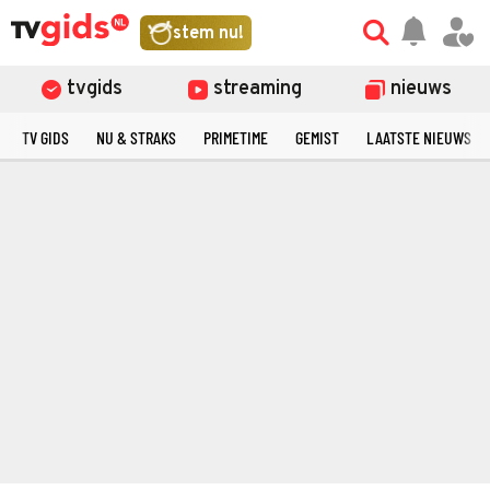
stem nu!
tvgids
streaming
nieuws
TV GIDS
NU & STRAKS
PRIMETIME
GEMIST
LAATSTE NIEUWS