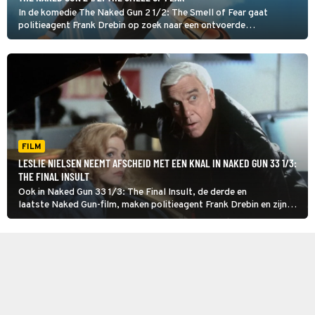
In de komedie The Naked Gun 2 1/2: The Smell of Fear gaat
politieagent Frank Drebin op zoek naar een ontvoerde
wetenschapper. Dat levert de nodige chaos op.
FILM
LESLIE NIELSEN NEEMT AFSCHEID MET EEN KNAL IN NAKED GUN 33 1/3:
THE FINAL INSULT
Ook in Naked Gun 33 1/3: The Final Insult, de derde en
laatste Naked Gun-film, maken politieagent Frank Drebin en zijn
collega’s er weer één grote chaos van.