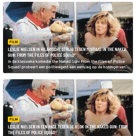
FILM
LESLIE NIELSEN IN HILARISCHE STRIJD TEGEN MISDAAD IN THE NAKED
GUN: FROM THE FILES OF POLICE SQUAD!
In de klassieke komedie the Naked Gun: From the Files of Police
Squad! probeert een politieagent een aanslag op de koningin van
Engeland te voorkomen.
FILM
LESLIE NIELSEN IN EEN RACE TEGEN DE KLOK IN THE NAKED GUN: FROM
THE FILES OF POLICE SQUAD!