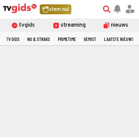
stem nu!
tvgids
streaming
nieuws
TV GIDS
NU & STRAKS
PRIMETIME
GEMIST
LAATSTE NIEUWS