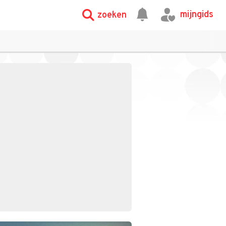
mijngids
zoeken