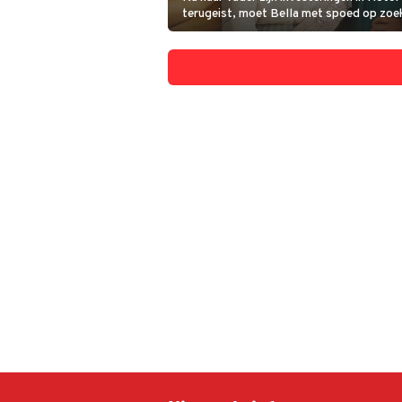
terugeist, moet Bella met spoed op zoek
geldstroom. Ze doet haar vriendin Claud
om samen een lijn met schoonheidsprodu