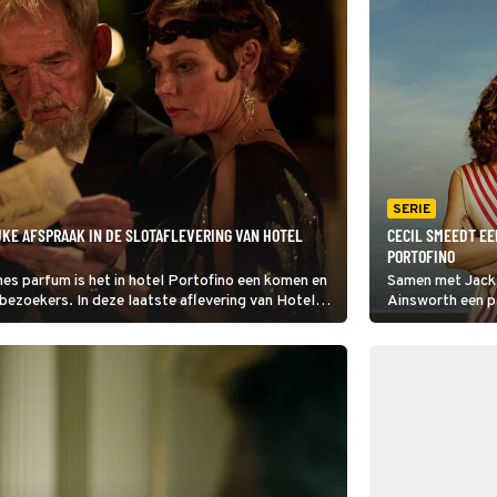
SERIE
KE AFSPRAAK IN DE SLOTAFLEVERING VAN HOTEL
CECIL SMEEDT EE
PORTOFINO
nes parfum is het in hotel Portofino een komen en
Samen met Jack 
ezoekers. In deze laatste aflevering van Hotel
Ainsworth een p
l voor veel commotie.
financiële probl
mannen heel goe
uit de weg werd