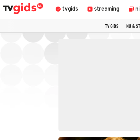
tvgids
streaming
n
TV GIDS
NU & S