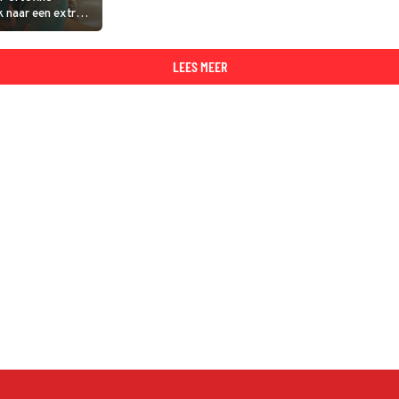
 naar een extra
ine het voorstel
cten te lanceren.
LEES MEER