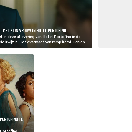
T MET ZIJN VROUW IN HOTEL PORTOFINO
t in deze aflevering van Hotel Portofino in de
 geld kwijt is. Tot overmaat van ramp komt Danioni
olgen van een eerdere oplichterstruc.
 PORTOFINO TE
 Portofino