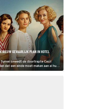
N NIEUW GEVAARLIJK PLAN IN HOTEL
Turner smeedt de doortrapte Cecil
lan dat een einde moet maken aan al hun
emen in Hotel Portofino. Het zou de
d uitkomen als politicus Vincenzo Danioni
 geruimd.