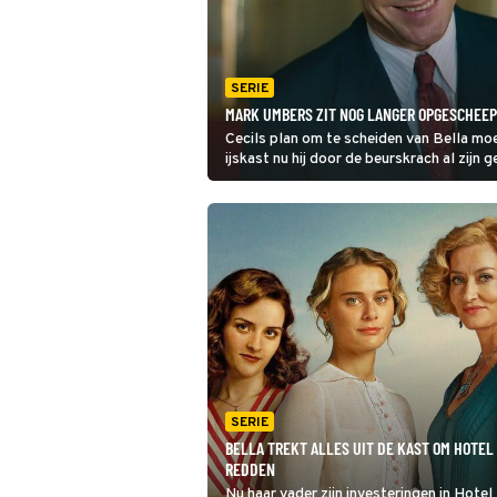
SERIE
MARK UMBERS ZIT NOG LANGER OPGESCHEEP
Cecils plan om te scheiden van Bella moe
ijskast nu hij door de beurskrach al zijn
zijn lening opeisen en voelt Cecil de gev
SERIE
BELLA TREKT ALLES UIT DE KAST OM HOTEL
REDDEN
Nu haar vader zijn investeringen in Hotel