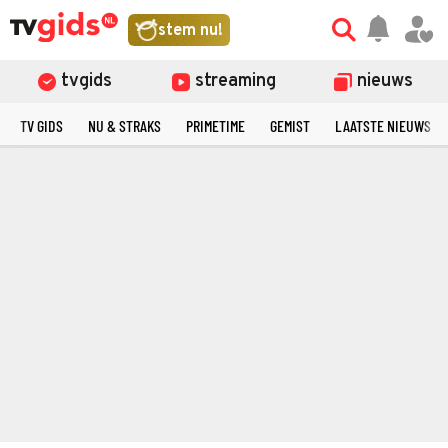
stem nu!
tvgids
streaming
nieuws
TV GIDS
NU & STRAKS
PRIMETIME
GEMIST
LAATSTE NIEUWS