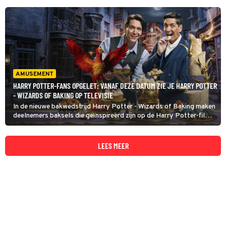
AMUSEMENT
HARRY POTTER-FANS OPGELET: VANAF DEZE DATUM ZIE JE HARRY POTTER
- WIZARDS OF BAKING OP TELEVISIE
In de nieuwe bakwedstrijd Harry Potter - Wizards of Baking maken
deelnemers baksels die geïnspireerd zijn op de Harry Potter-films.
De presentatie is in handen van de tweeling James en Oliver
Phelps, die in de films de broers Fred en George Weasley spelen.
LEES MEER