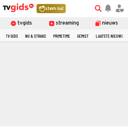
stem nu!
tvgids
streaming
nieuws
TV GIDS
NU & STRAKS
PRIMETIME
GEMIST
LAATSTE NIEUWS