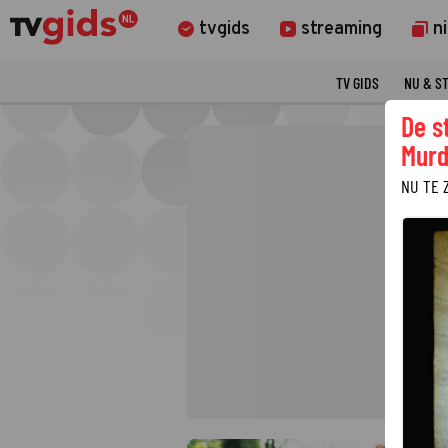
tvgids
streaming
n
TV GIDS
NU & S
De s
Murd
NU TE 