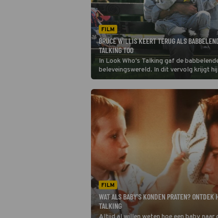
FILM
BRUCE WILLIS KEERT TERUG ALS BABBELEND
TALKING TOO
In Look Who's Talking gaf de babbelende b
beleveingswereld. In dit vervolg krijgt hij
FILM
WAT ALS BABY’S KONDEN PRATEN? ONTDEK H
TALKING
Altijd al willen weten hoe een baby naar