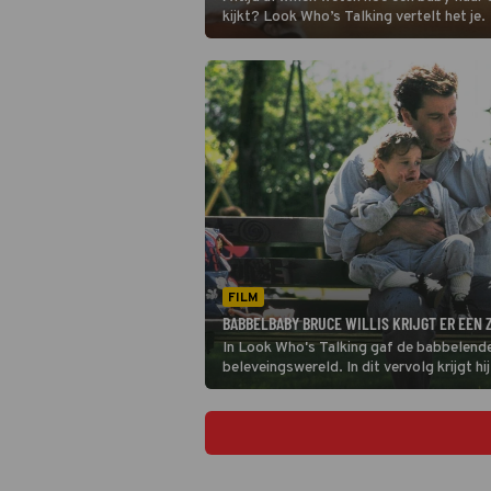
kijkt? Look Who’s Talking vertelt het je.
FILM
BABBELBABY BRUCE WILLIS KRIJGT ER EEN Z
In Look Who's Talking gaf de babbelende b
beleveingswereld. In dit vervolg krijgt hij