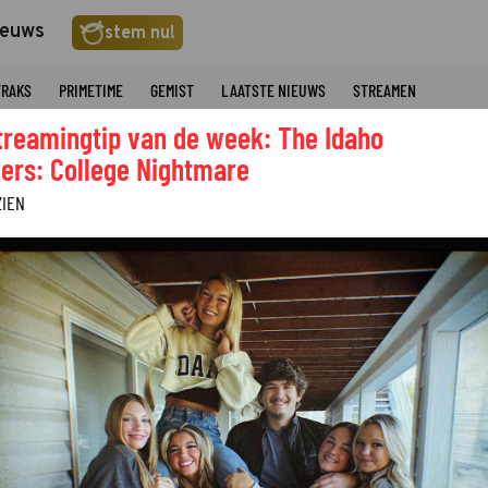
ieuws
stem nu!
TRAKS
PRIMETIME
GEMIST
LAATSTE NIEUWS
STREAMEN
treamingtip van de week: The Idaho
ers: College Nightmare
ZIEN