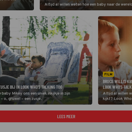
Altijd al willen weten hoe een baby naar de wereld
FILM
BRUCE WILLIS KR
USJE BIJ IN LOOK WHO'S TALKING TOO
LOOK WHO'S TALK
aby Mikey ons een uniek inkijkje in zijn
Altijd al willen
 – o, gruwel – een zusje.
kijkt? Look Who’
LEES MEER