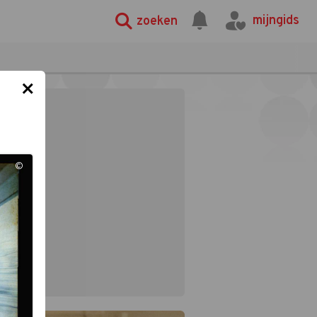
mijngids
zoeken
×
©