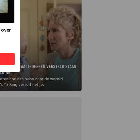
 over
STIE ALLEY LAAT IEDEREEN VERSTELD STAAN
ALKING
 weten hoe een baby naar de wereld
s Talking vertelt het je.