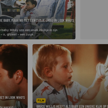
E BABY, MAAR NU MET EEN ZUSJE ERBIJ IN LOOK WHO’S
aby Mikey ons een uniek inkijkje in zijn
 – o, gruwel – een zusje.
ET IN LOOK WHO’S
FILM
BRUCE WILLIS HEEFT ALS BABY EEN UNIEKE KIJK OP
 de wereld