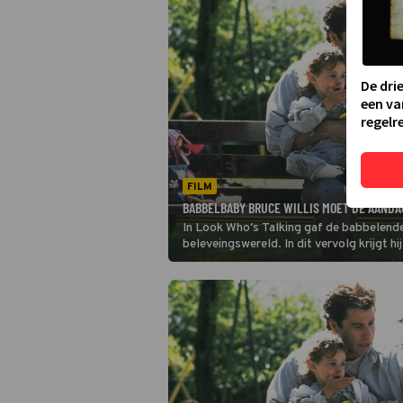
De dri
een va
regelre
FILM
BABBELBABY BRUCE WILLIS MOET DE AANDAC
In Look Who's Talking gaf de babbelende b
beleveingswereld. In dit vervolg krijgt hij