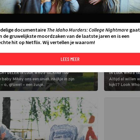
edelige documentaire
The Idaho Murders: College Nightmare
gaat
n de gruwelijkste moordzaken van de laatste jaren en is een
chte hit op Netflix. Wij vertellen je waarom!
LEES MEER
FILM
DE BABY VAN KIR
HT DELEN IN LOOK WHO'S TALKING TOO
IN LOOK WHO'S T
aby Mikey ons een uniek inkijkje in zijn
Altijd al willen
 – o, gruwel – een zusje.
kijkt? Look Who’