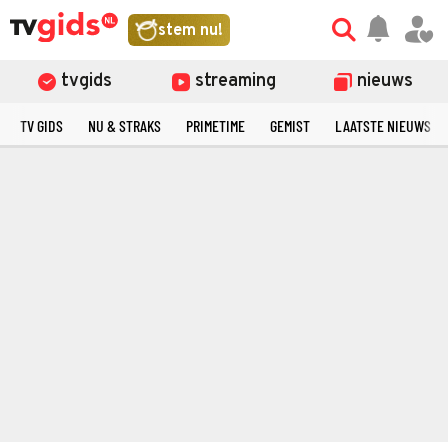
stem nu!
tvgids
streaming
nieuws
TV GIDS
NU & STRAKS
PRIMETIME
GEMIST
LAATSTE NIEUWS