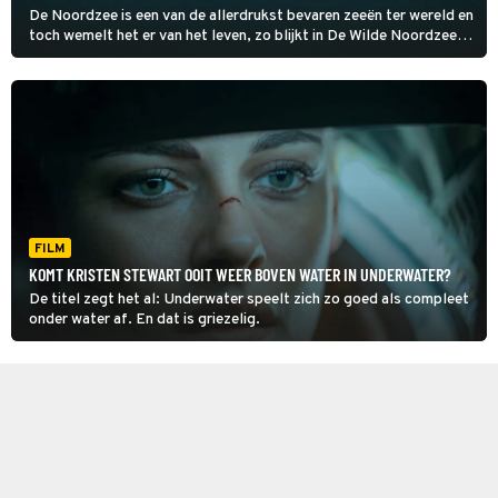
De Noordzee is een van de allerdrukst bevaren zeeën ter wereld en
toch wemelt het er van het leven, zo blijkt in De Wilde Noordzee.
Het groene, troebele water komt door de hoeveelheid algen en
plankton. Van dat kleine plankton leeft de enorme reuzenhaai.
FILM
KOMT KRISTEN STEWART OOIT WEER BOVEN WATER IN UNDERWATER?
De titel zegt het al: Underwater speelt zich zo goed als compleet
onder water af. En dat is griezelig.