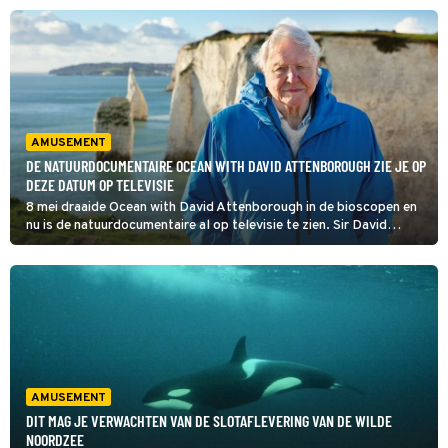
bijzondere beelden van wat er zich kilometers onder water
afspeelt en wat voor aparte wezens daar leven.
AMUSEMENT
DE NATUURDOCUMENTAIRE OCEAN WITH DAVID ATTENBOROUGH ZIE JE OP
DEZE DATUM OP TELEVISIE
8 mei draaide Ocean with David Attenborough in de bioscopen en
nu is de natuurdocumentaire al op televisie te zien. Sir David
Attenborough (99) neemt de kijker mee naar de verwoesting van
de zee, maar biedt ook hoop voor de toekomst.
AMUSEMENT
DIT MAG JE VERWACHTEN VAN DE SLOTAFLEVERING VAN DE WILDE
NOORDZEE