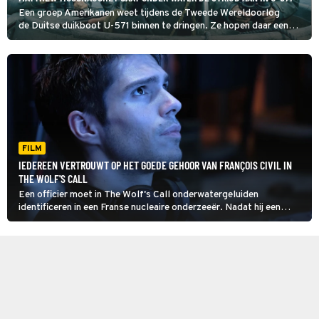
Een groep Amerikanen weet tijdens de Tweede Wereldoorlog
de Duitse duikboot U-571 binnen te dringen. Ze hopen daar een
Enigma-codeermachine te bemachtigen.
FILM
IEDEREEN VERTROUWT OP HET GOEDE GEHOOR VAN FRANÇOIS CIVIL IN
THE WOLF'S CALL
Een officier moet in The Wolf's Call onderwatergeluiden
identificeren in een Franse nucleaire onderzeeër. Nadat hij een
geluid verkeerd inschat is de hele bemanning in gevaar.