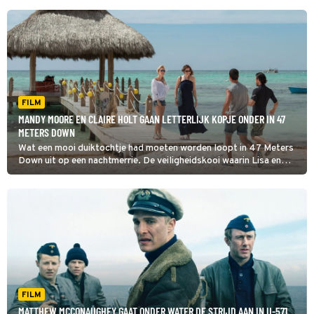
FILM
MANDY MOORE EN CLAIRE HOLT GAAN LETTERLIJK KOPJE ONDER IN 47
METERS DOWN
Wat een mooi duiktochtje had moeten worden loopt in 47 Meters
Down uit op een nachtmerrie. De veiligheidskooi waarin Lisa en
haar zus Kate zitten, zinkt naar de zeebodem.
FILM
MATTHEW MCCONAUGHEY GAAT ONDER WATER DE STRIJD AAN IN U-571