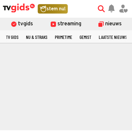
stem nu!
tvgids
streaming
nieuws
TV GIDS
NU & STRAKS
PRIMETIME
GEMIST
LAATSTE NIEUWS