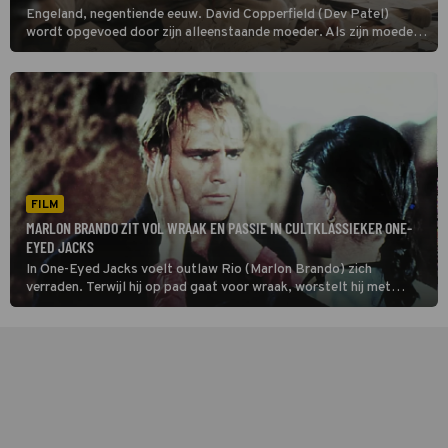
Engeland, negentiende eeuw. David Copperfield (Dev Patel)
wordt opgevoed door zijn alleenstaande moeder. Als zijn moeder
hertrouwt, verandert zijn leven in The Personal History of David
Copperfield. Zijn strenge stiefvader zet hem het huis uit. David
ontmoet excentrieke figuren en beleeft avonturen in het
Victoriaanse Engeland.
FILM
MARLON BRANDO ZIT VOL WRAAK EN PASSIE IN CULTKLASSIEKER ONE-
EYED JACKS
In One-Eyed Jacks voelt outlaw Rio (Marlon Brando) zich
verraden. Terwijl hij op pad gaat voor wraak, worstelt hij met
loyaliteit en liefde.