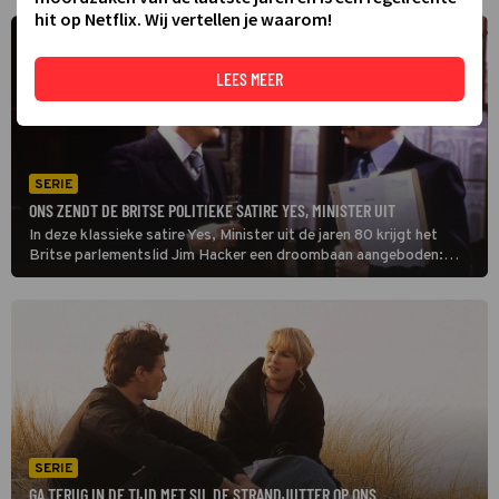
hit op Netflix. Wij vertellen je waarom!
LEES MEER
SERIE
ONS ZENDT DE BRITSE POLITIEKE SATIRE YES, MINISTER UIT
In deze klassieke satire Yes, Minister uit de jaren 80 krijgt het
Britse parlementslid Jim Hacker een droombaan aangeboden:
minister van Administratieve Zaken. Hij wil flink snoeien in de
bureaucratie, maar dat valt nog niet mee.
SERIE
GA TERUG IN DE TIJD MET SIL DE STRANDJUTTER OP ONS