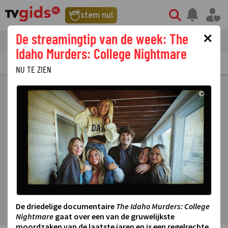
stem nu!
×
De streamingtip van de week: The
tvgids
streaming
nieuws
Idaho Murders: College Nightmare
TV GIDS
NU & STRAKS
PRIMETIME
GEMIST
LAATSTE NIEUWS
NU TE ZIEN
©
De driedelige documentaire
The Idaho Murders: College
Nightmare
gaat over een van de gruwelijkste
moordzaken van de laatste jaren en is een regelrechte