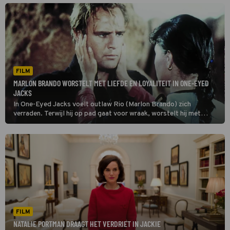
FILM
MARLON BRANDO WORSTELT MET LIEFDE EN LOYALITEIT IN ONE-EYED
JACKS
In One-Eyed Jacks voelt outlaw Rio (Marlon Brando) zich
verraden. Terwijl hij op pad gaat voor wraak, worstelt hij met
loyaliteit en liefde.
FILM
NATALIE PORTMAN DRAAGT HET VERDRIET IN JACKIE