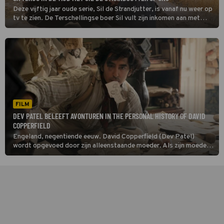
Deze vijftig jaar oude serie, Sil de Strandjutter, is vanaf nu weer op
tv te zien. De Terschellingse boer Sil vult zijn inkomen aan met
strandjutten. Op een dag redt hij een meisje uit zee. Hij neemt haar
op in zijn gezin en noemt haar Lobke.
FILM
DEV PATEL BELEEFT AVONTUREN IN THE PERSONAL HISTORY OF DAVID
COPPERFIELD
Engeland, negentiende eeuw. David Copperfield (Dev Patel)
wordt opgevoed door zijn alleenstaande moeder. Als zijn moeder
hertrouwt, verandert zijn leven in The Personal History of David
Copperfield. Zijn strenge stiefvader zet hem het huis uit. David
ontmoet excentrieke figuren en beleeft avonturen in het
Victoriaanse Engeland.