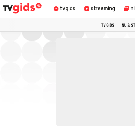
tvgids
streaming
n
TV GIDS
NU & S