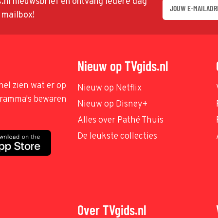
ds.nl nieuwsbrief en ontvang iedere dag
w mailbox!
Nieuw op TVgids.nl
nel zien wat er op
Nieuw op Netflix
ogramma's bewaren
Nieuw op Disney+
Alles over Pathé Thuis
De leukste collecties
Over TVgids.nl