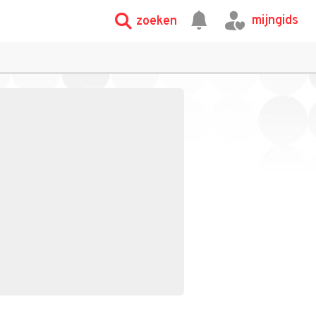
mijngids
zoeken