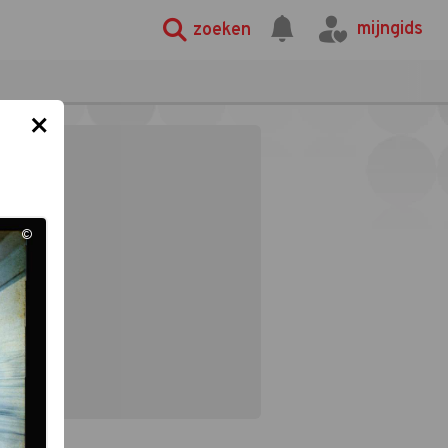
mijngids
zoeken
×
©