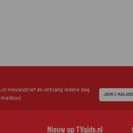
ds.nl nieuwsbrief en ontvang iedere dag
w mailbox!
Nieuw op TVgids.nl