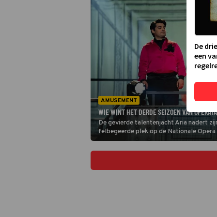
De dri
een va
regelre
AMUSEMENT
WIE WINT HET DERDE SEIZOEN VAN OPERAT
De gevierde talentenjacht Aria nadert zij
felbegeerde plek op de Nationale Opera S
kans om hun talenten verder te ontwikke