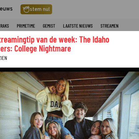
ieuws
stem nu!
TRAKS
PRIMETIME
GEMIST
LAATSTE NIEUWS
STREAMEN
treamingtip van de week: The Idaho
ers: College Nightmare
ZIEN