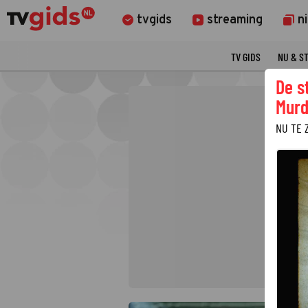
tvgids
streaming
n
TV GIDS
NU & S
De s
Murd
NU TE 