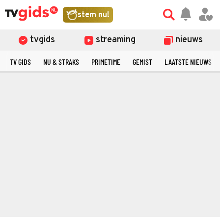
stem nu!
tvgids
streaming
nieuws
TV GIDS
NU & STRAKS
PRIMETIME
GEMIST
LAATSTE NIEUWS