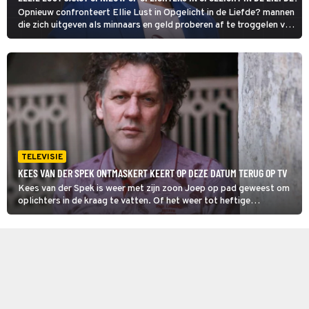
Opnieuw confronteert Ellie Lust in Opgelicht in de Liefde? mannen
die zich uitgeven als minnaars en geld proberen af te troggelen van
goedgelovige vrouwen. De voormalig politiewoordvoerder laat
haar frustratie over de gang van zaken blijken.
TELEVISIE
KEES VAN DER SPEK ONTMASKERT KEERT OP DEZE DATUM TERUG OP TV
Kees van der Spek is weer met zijn zoon Joep op pad geweest om
oplichters in de kraag te vatten. Of het weer tot heftige
confrontaties heeft geleid in Kees van der Spek Ontmaskert zien
we binnenkort.