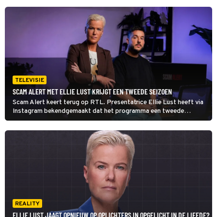
TELEVISIE
SCAM ALERT MET ELLIE LUST KRIJGT EEN TWEEDE SEIZOEN
Scam Alert keert terug op RTL. Presentatrice Ellie Lust heeft via
Instagram bekendgemaakt dat het programma een tweede
seizoen krijgt. Samen met Daniël Verlaan gaat ze weer op zoek
naar de verhalen achter sluwe oplichtingstrucs.
REALITY
ELLIE LUST JAAGT OPNIEUW OP OPLICHTERS IN OPGELICHT IN DE LIEFDE?