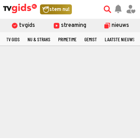
stem nu!
tvgids
streaming
nieuws
TV GIDS
NU & STRAKS
PRIMETIME
GEMIST
LAATSTE NIEUWS