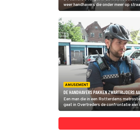
weer handhavers die onder meer op straat
openbaar vervoer toezicht houden. En dat 
zonder gevaar, want regelmatig krijgen 
agressie.
AMUSEMENT
DE HANDHAVERS PAKKEN ZWARTRIJDERS AA
Een man die in een Rotterdams metrostati
gaat in Overtreders de confrontatie aan me
wordt en probeert ineens te vluchten.