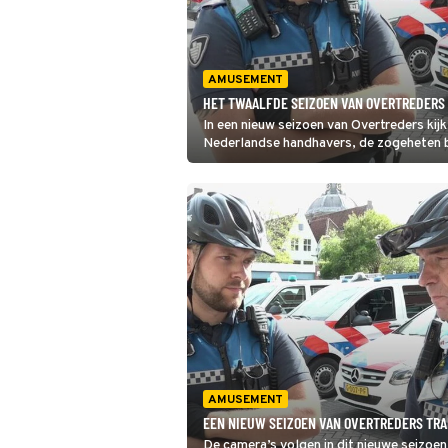
AMUSEMENT
HET TWAALFDE SEIZOEN VAN OVERTREDERS 
In een nieuw seizoen van Overtreders ki
Nederlandse handhavers, de zogeheten bo
water en in de natuur spreken ze overtre
AMUSEMENT
EEN NIEUW SEIZOEN VAN OVERTREDERS TRA
De camera’s volgen in dit nieuwe seizoe