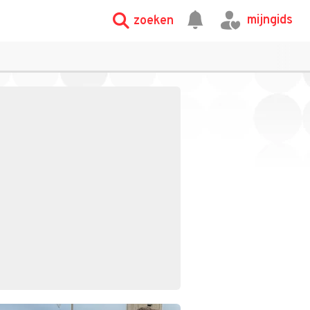
mijngids
zoeken