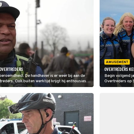
AMUSEMENT
 OVERTREDERS
OVERTREDERS KE
beroemdheid. De handhaver is er weer bij aan de
Begin volgend ja
reders. Ook buiten werktijd krijgt hij enthousiaste
Overtreders op 
Nijkamp in haar