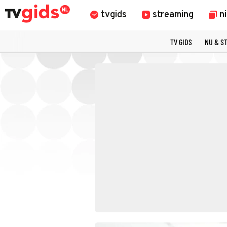
tvgids
streaming
n
TV GIDS
NU & S