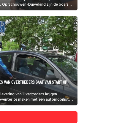
. Op Schouwen-Duiveland zijn de boa's bij
S VAN OVERTREDERS GAAT VAN START OP
flevering van Overtreders krijgen
eventer te maken met een automobilist
nauw neemt met de verkeersregels.
terdam snellen naar een café, waar een
itgebroken.