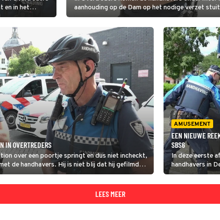
 en in het
aanhouding op de Dam op het nodige verzet stuit
is niet altijd
een incident met een losgeraakte caravan.
ze te maken met
AMUSEMENT
EEN NIEUWE REEK
N IN OVERTREDERS
SBS6
on over een poortje springt en dus niet incheckt,
In deze eerste a
t de handhavers. Hij is niet blij dat hij gefilmd
handhavers in D
die het niet zo 
Collega’s in Ams
vechtpartij is u
LEES MEER