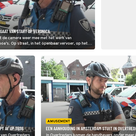
GAAT VAN START OP VERONICA
jkt de camera weer mee met het werk van
a’s. Op straat, in het openbaar vervoer, op het
ders aan op hun gedrag.
AMUSEMENT
PT AF OP SBS6
EEN AANHOUDING IN AMSTERDAM STUIT IN OVERTRED
n van Overtreders
In Overtreders komen de handhavers onder meer i