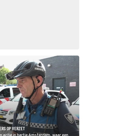
ERS OP VERZET
n actie in hartje Amsterdam, waar een