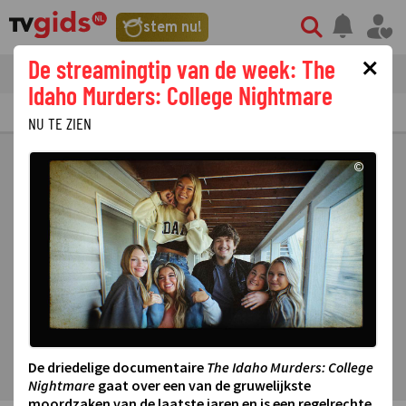
stem nu!
×
De streamingtip van de week: The
tvgids
streaming
nieuws
Idaho Murders: College Nightmare
TV GIDS
NU & STRAKS
PRIMETIME
GEMIST
LAATSTE NIEUWS
NU TE ZIEN
©
De driedelige documentaire
The Idaho Murders: College
Nightmare
gaat over een van de gruwelijkste
moordzaken van de laatste jaren en is een regelrechte