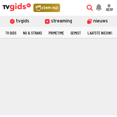
stem nu!
tvgids
streaming
nieuws
TV GIDS
NU & STRAKS
PRIMETIME
GEMIST
LAATSTE NIEUWS