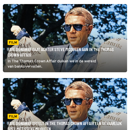
FILM
FAYE DUNAWAY GAAT ACHTER STEVE MCQUEEN AAN IN THE THOMAS
CROWN AFFAIR
In The Thomas Crown Affair duiken we in de wereld
van bankovervallen.
FILM
FAYE DUNAWAY SPEELT IN THE THOMAS CROWN AFFAIR EEN GEVAARLIJK
SPEL MET STEVE MCQUEEN