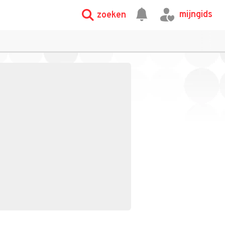
mijngids
zoeken