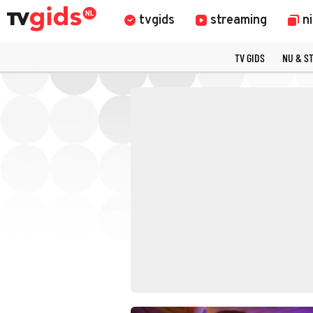
tvgids
streaming
n
TV GIDS
NU & S