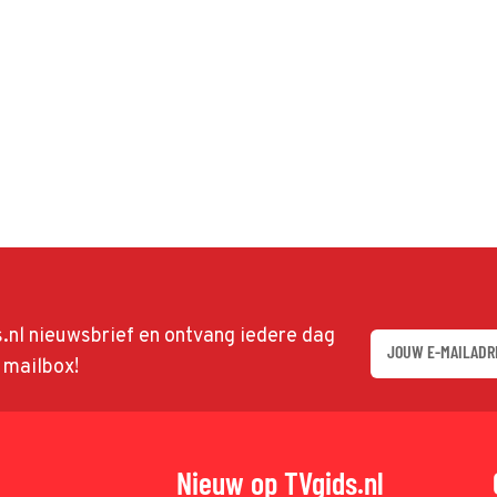
ds.nl nieuwsbrief en ontvang iedere dag
w mailbox!
Nieuw op TVgids.nl