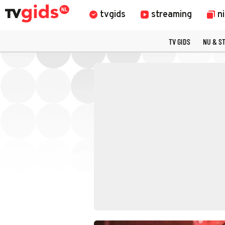
tvgids
streaming
n
TV GIDS
NU & S