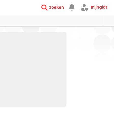
mijngids
zoeken