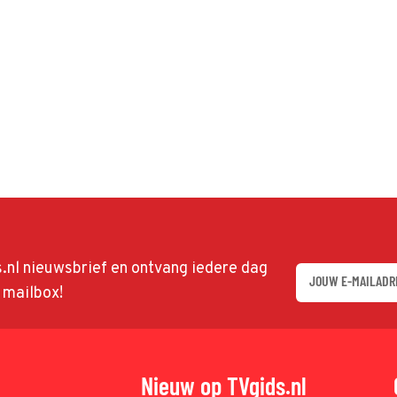
ds.nl nieuwsbrief en ontvang iedere dag
w mailbox!
Nieuw op TVgids.nl