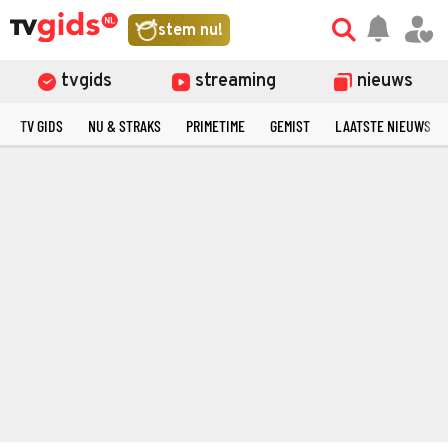
stem nu!
tvgids
streaming
nieuws
TV GIDS
NU & STRAKS
PRIMETIME
GEMIST
LAATSTE NIEUWS