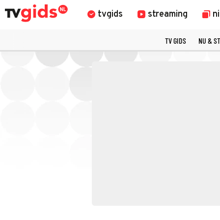
tvgids
streaming
n
TV GIDS
NU & S