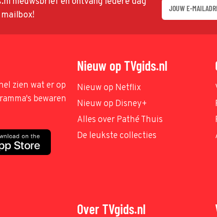
ds.nl nieuwsbrief en ontvang iedere dag
w mailbox!
Nieuw op TVgids.nl
nel zien wat er op
Nieuw op Netflix
ogramma's bewaren
Nieuw op Disney+
Alles over Pathé Thuis
De leukste collecties
Over TVgids.nl