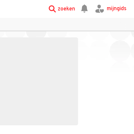
mijngids
zoeken