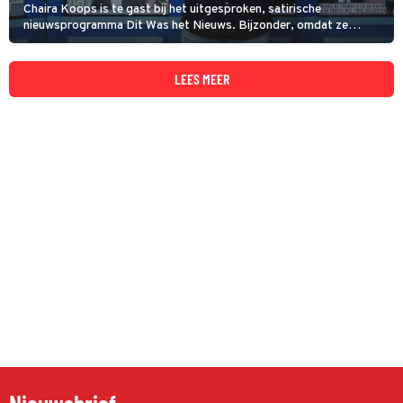
Chaira Koops is te gast bij het uitgesproken, satirische
nieuwsprogramma Dit Was het Nieuws. Bijzonder, omdat ze
vroeger door haar zussen Zwitserland werd genoemd. 'Ik was
destijds een meisje zonder mening', vertelt ze in Broadcast
Magazine.
LEES MEER