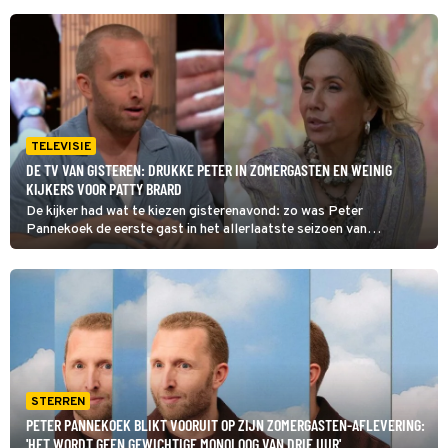
TELEVISIE
DE TV VAN GISTEREN: DRUKKE PETER IN ZOMERGASTEN EN WEINIG
KIJKERS VOOR PATTY BRARD
De kijker had wat te kiezen gisterenavond: zo was Peter
Pannekoek de eerste gast in het allerlaatste seizoen van
Zomergasten en ook was Mi Dushi: Wat is dan Liefde, het nieuwe
interviewprogramma van Wilfred Genee, te zien. We kunnen alvast
verklappen: veel interesse was er niet voor die twee titels.
STERREN
PETER PANNEKOEK BLIKT VOORUIT OP ZIJN ZOMERGASTEN-AFLEVERING:
'HET WORDT GEEN GEWICHTIGE MONOLOOG VAN DRIE UUR'