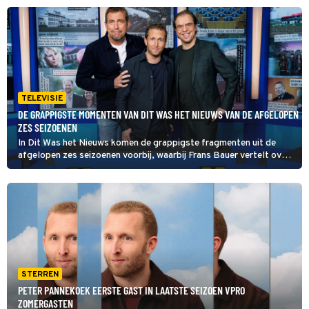
TELEVISIE
DE GRAPPIGSTE MOMENTEN VAN DIT WAS HET NIEUWS VAN DE AFGELOPEN
ZES SEIZOENEN
In Dit Was het Nieuws komen de grappigste fragmenten uit de
afgelopen zes seizoenen voorbij, waarbij Frans Bauer vertelt over
zijn fatbike, Peter Pannekoek met schaamte praat over zijn
zangles en Bas Nijhuis zijn scheidsrechtergeheimen deelt.
STERREN
PETER PANNEKOEK EERSTE GAST IN LAATSTE SEIZOEN VPRO
ZOMERGASTEN