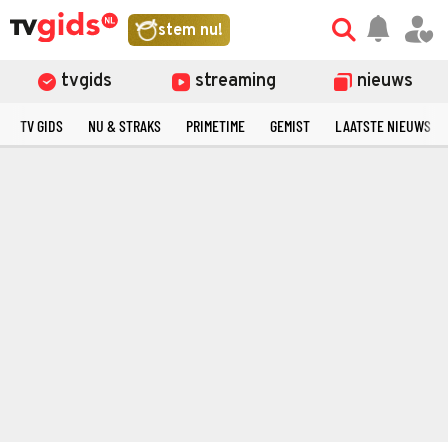
stem nu!
tvgids
streaming
nieuws
TV GIDS
NU & STRAKS
PRIMETIME
GEMIST
LAATSTE NIEUWS