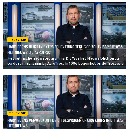
2019 en 2025, Kemper in de editie van 2026.
TELEVISIE
HARM EDENS BLIKT IN EXTRA AFLEVERING TERUG OP ACHT JAAR DIT WAS
HET NIEUWS BIJ AVROTROS
Het satirische nieuwsprogramma Dit Was het Nieuws blikt terug
op de ruim acht jaar bij AvroTros. In 1996 begon het bij de Tros, en
in 2010 verhuisde het naar RTL 4. In 2017 kwam het weer terug op
het oude nest, inmiddels omgedoopt tot AvroTros.
TELEVISIE
HARM EDENS VERWELKOMT DE UITGESPROKEN CHAIRA KOOPS IN DIT WAS
HET NIEUWS