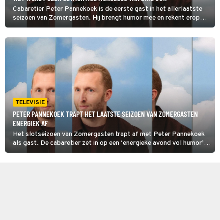
Cabaretier Peter Pannekoek is de eerste gast in het allerlaatste
seizoen van Zomergasten. Hij brengt humor mee en rekent erop
dat interviewer Janine Abbring daar wel raad mee weet.
TELEVISIE
PETER PANNEKOEK TRAPT HET LAATSTE SEIZOEN VAN ZOMERGASTEN
ENERGIEK AF
Het slotseizoen van Zomergasten trapt af met Peter Pannekoek
als gast. De cabaretier zet in op een ‘energieke avond vol humor’.
Presentatrice Janine Abbring keert terug bij het praatprogramma,
na een afwezigheid van drie jaar.