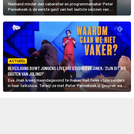
Niemand minder dan cabaretier en programmamaker Peter
Pannekoek is de eerste gast van het laatste seizoen van
Zomergasten. Dat heeft omroep VPRO vandaag bevestigd.
ACTUEEL
BEVEILIGING DUWT JONGENS LIVE UIT STUDIO EVA JINEK: 'ZIJN DIT DIE
GASTEN VAN JOLING?'
Eva Jinek kreeg maandagavond te maken met twee stoorzenders
in haar talkshow. Terwijl ze met Peter Pannekoek in gesprek was,
meldden zich plotseling twee jongens aan haar avocadotafel.