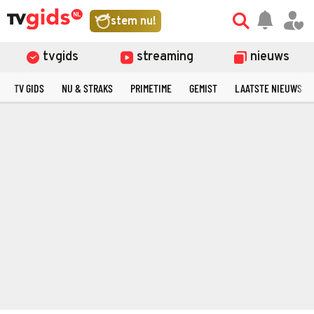
stem nu!
tvgids
streaming
nieuws
TV GIDS
NU & STRAKS
PRIMETIME
GEMIST
LAATSTE NIEUWS