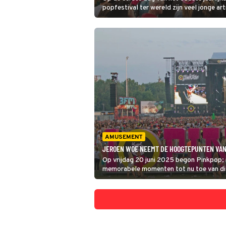
popfestival ter wereld zijn veel jonge art
Zoals de Nederlandse zangeressen Rox
Isabel van Gelder. Pinkpop 2026 Live du
met zondag 21 juni.
AMUSEMENT
JEROEN WOE NEEMT DE HOOGTEPUNTEN VAN 
Op vrijdag 20 juni 2025 begon Pinkpop; 
memorabele momenten tot nu toe van dit
backstage-interviews en natuurlijk een 