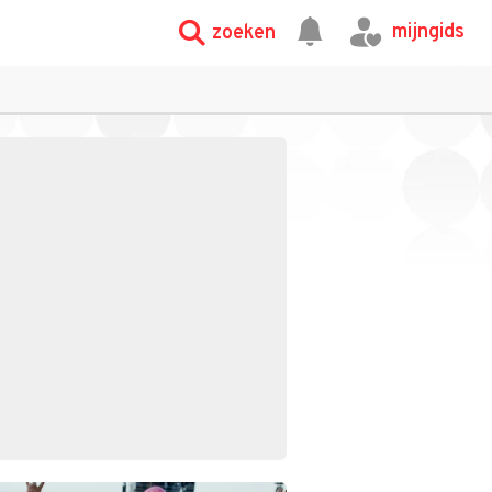
mijngids
zoeken