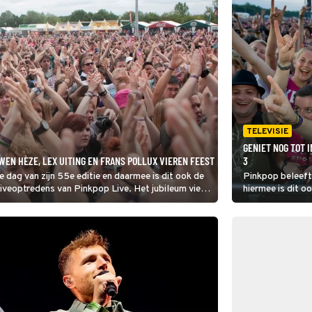
TELEVISIE
GENIET NOG TOT 
WEN HÈZE, LEX UITING EN FRANS POLLUX VIEREN FEEST
3
e dag van zijn 55e editie en daarmee is dit ook de
Pinkpop beleeft 
iveoptredens van Pinkpop Live. Het jubileum viert
hiermee is dit o
l Limburgse artiesten.
en liveoptredens
vanmiddag al me