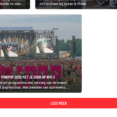
iesten te zien.
stil te staan bij Suzan & Freek.
y Dekker en
urt nog tot en
PINKPOP 2025 MET JE DOOR OP NPO 3
in dit programma een verslag van de meest
 popfestival. Met beelden van optredens,
sfeerimpressie van de camping.
LEES MEER