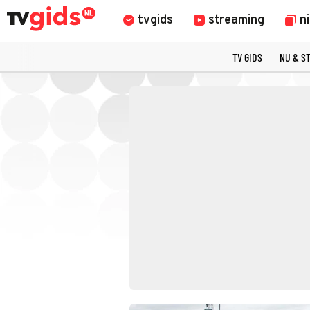
tvgids
streaming
n
TV GIDS
NU & S