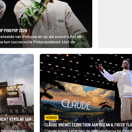
OP PINKPOP 2026
valweide van Pinkpop en op die avond is het de
 na hun succesvolle Pinkpopdebuut sluit de
de tweede festivaldag van Pinkpop 2026 Live af.
VIDEO
NACHT VERSLAG VAN
CLAUDE BRENGT EERBETOON AAN SUZAN & FREEK TIJ
s terugkerende
Claude kreeg zaterdag de mensenmassa bij Pinkp