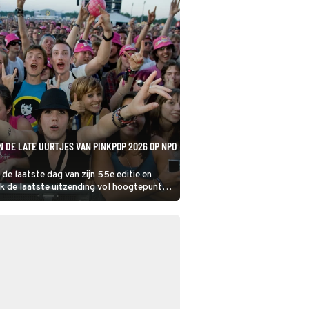
IN DE LATE UURTJES VAN PINKPOP 2026 OP NPO
de laatste dag van zijn 55e editie en
ok de laatste uitzending vol hoogtepunten
. Het jubileum vierde het festival
t een groot aantal Limburgse artiesten.