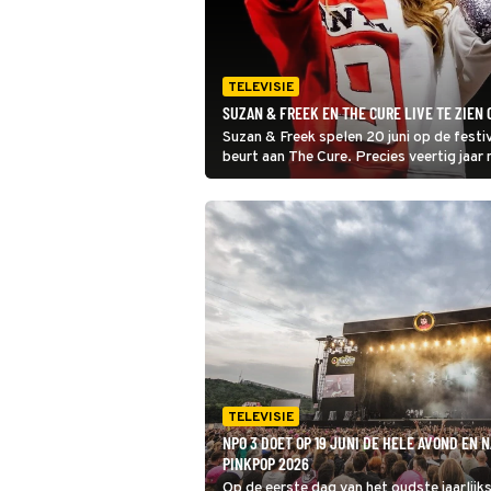
TELEVISIE
SUZAN & FREEK EN THE CURE LIVE TE ZIEN 
Suzan & Freek spelen 20 juni op de festi
beurt aan The Cure. Precies veertig jaar
newwaveband rond zanger Robert Smith 
TELEVISIE
NPO 3 DOET OP 19 JUNI DE HELE AVOND EN 
PINKPOP 2026
Op de eerste dag van het oudste jaarlijk