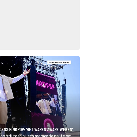
DENS PINKPOP: 'HET WAREN ZWARE WEKEN'
op stil toen hij een momentje pakte om