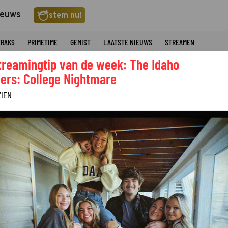
ieuws
stem nu!
TRAKS
PRIMETIME
GEMIST
LAATSTE NIEUWS
STREAMEN
treamingtip van de week: The Idaho
ers: College Nightmare
ZIEN