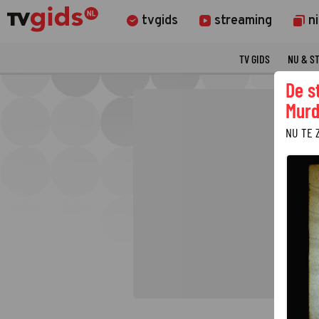
tvgids
streaming
n
TV GIDS
NU & S
De s
Murd
NU TE 