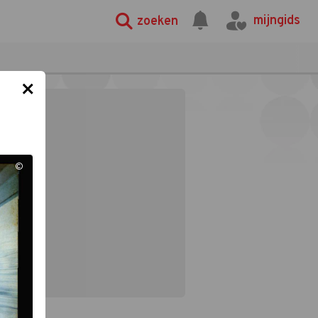
mijngids
zoeken
×
©