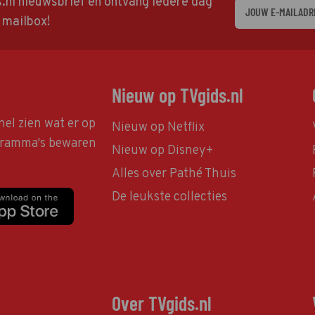
ds.nl nieuwsbrief en ontvang iedere dag
w mailbox!
Nieuw op TVgids.nl
nel zien wat er op
Nieuw op Netflix
ogramma's bewaren
Nieuw op Disney+
Alles over Pathé Thuis
De leukste collecties
Over TVgids.nl