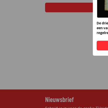
De dri
een va
regelre
Nieuwsbrief