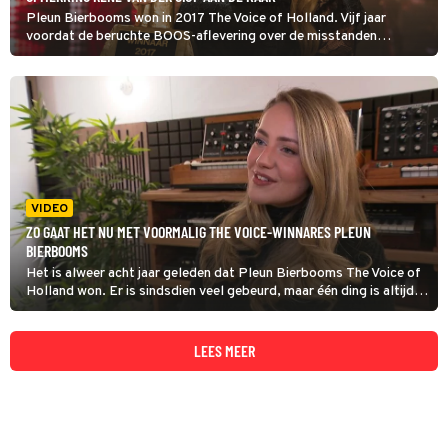
Pleun Bierbooms won in 2017 The Voice of Holland. Vijf jaar
voordat de beruchte BOOS-aflevering over de misstanden
verscheen, maar de zangeres laat zich anno 2025 over iets anders
uit. Namelijk over René van der Gijp, die destijds in Vandaag Inside
een opmerking over haar borsten maakte.
VIDEO
ZO GAAT HET NU MET VOORMALIG THE VOICE-WINNARES PLEUN
BIERBOOMS
Het is alweer acht jaar geleden dat Pleun Bierbooms The Voice of
Holland won. Er is sindsdien veel gebeurd, maar één ding is altijd
gebleven: haar liefde voor zingen.
LEES MEER