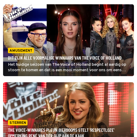
AMUSEMENT
DIT ZIJN ALLE VOORMALIGE WINNAARS VAN THE VOICE OF HOLLAND
Het huidige seizoen van The Voice of Holland begint al aardig op
stoom te komen en dat is een mooi moment voor ons om eens
even terug te blikken op de rijke historie van de populaire
talentenjacht. Wie heeft TVOH in het verleden weten te winnen?
Het complete overzicht zie je hieronder.
STERREN
THE VOICE-WINNARES PLEUN BIERBOOMS STELT 'RESPECTLOZE'
OPMERKING RENÉ VAN DER GIJP AAN DE KAAK