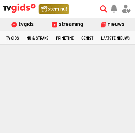
stem nu!
tvgids
streaming
nieuws
TV GIDS
NU & STRAKS
PRIMETIME
GEMIST
LAATSTE NIEUWS