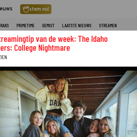
ieuws
stem nu!
TRAKS
PRIMETIME
GEMIST
LAATSTE NIEUWS
STREAMEN
treamingtip van de week: The Idaho
ers: College Nightmare
ZIEN