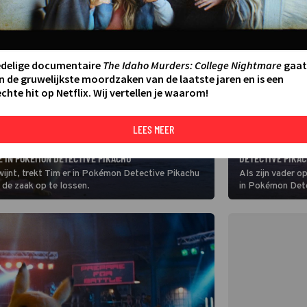
edelige documentaire
The Idaho Murders: College Nightmare
gaat
n de gruwelijkste moordzaken van de laatste jaren en is een
chte hit op Netflix. Wij vertellen je waarom!
LEES MEER
FILM
JUSTICE SMITH E
E IN POKÉMON DETECTIVE PIKACHU
DETECTIVE PIKA
wijnt, trekt Tim er in Pokémon Detective Pikachu
Als zijn vader o
de zaak op te lossen.
in Pokémon Dete
Pokémon op uit 