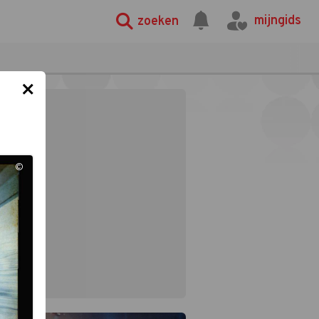
mijngids
zoeken
×
©