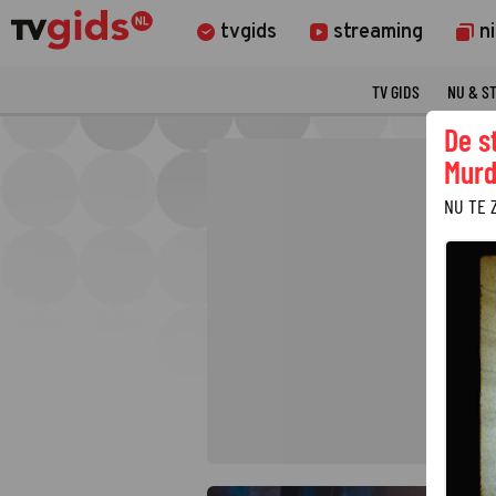
tvgids
streaming
n
TV GIDS
NU & S
De s
Murd
NU TE 