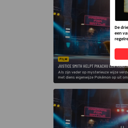
De dri
een va
regelre
FILM
JUSTICE SMITH HELPT PIKACHU EEN HANDJ
Als zijn vader op mysterieuze wijze verd
met diens eigenwijze Pokémon op uit om 