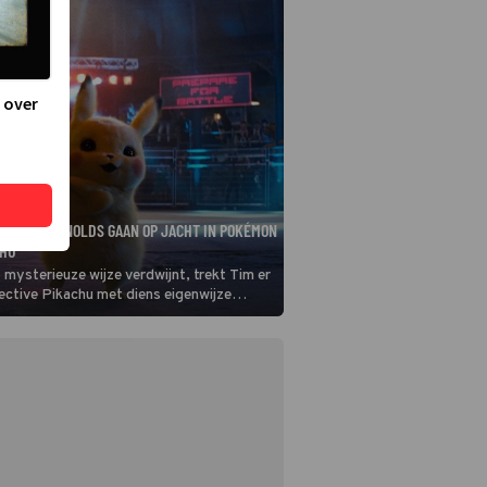
 over
N RYAN REYNOLDS GAAN OP JACHT IN POKÉMON
CHU
p mysterieuze wijze verdwijnt, trekt Tim er
ctive Pikachu met diens eigenwijze
om de zaak op te lossen.