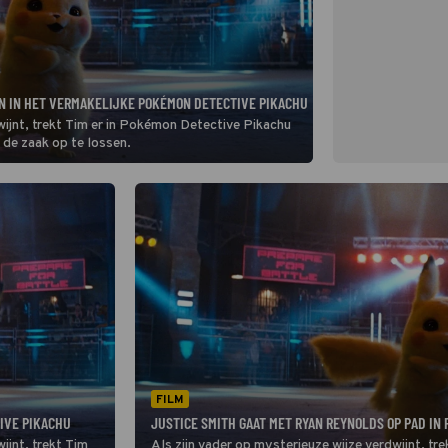
N IN HET VERMAKELIJKE POKÉMON DETECTIVE PIKACHU
wijnt, trekt Tim er in Pokémon Detective Pikachu
de zaak op te lossen.
FILM
TIVE PIKACHU
JUSTICE SMITH GAAT MET RYAN REYNOLDS OP PAD IN
ijnt, trekt Tim
Als zijn vader op mysterieuze wijze verdwijnt, t