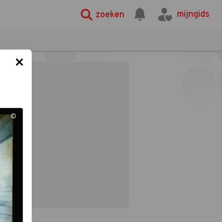
mijngids
zoeken
×
©