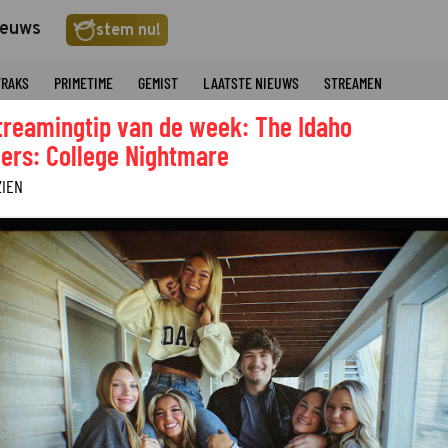
ieuws
stem nu!
TRAKS
PRIMETIME
GEMIST
LAATSTE NIEUWS
STREAMEN
treamingtip van de week: The Idaho
ers: College Nightmare
ZIEN