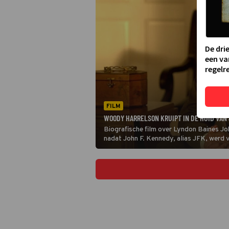
De dri
een va
regelre
FILM
WOODY HARRELSON KRUIPT IN DE HUID VAN 
Biografische film over Lyndon Baines Jo
nadat John F. Kennedy, alias JFK, werd