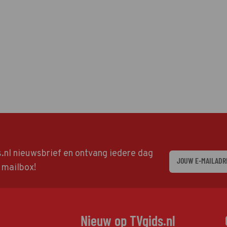
ds.nl nieuwsbrief en ontvang iedere dag
w mailbox!
Nieuw op TVgids.nl