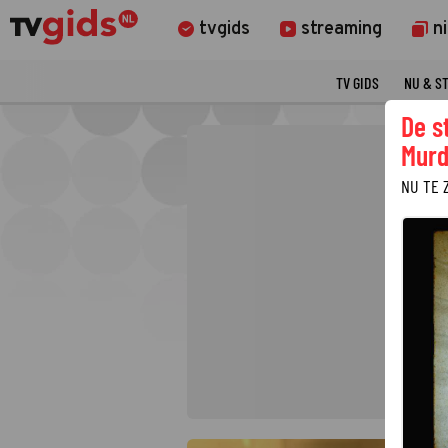
tvgids
streaming
n
TV GIDS
NU & S
De s
Murd
NU TE 