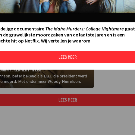
edelige documentaire
The Idaho Murders: College Nightmare
gaat
n de gruwelijkste moordzaken van de laatste jaren en is een
chte hit op Netflix. Wij vertellen je waarom!
LEES MEER
JOHN F. KENNEDY IN LBJ
hnson, beter bekend als LBJ, die president werd
 vermoord. Met onder meer Woody Harrelson.
LEES MEER