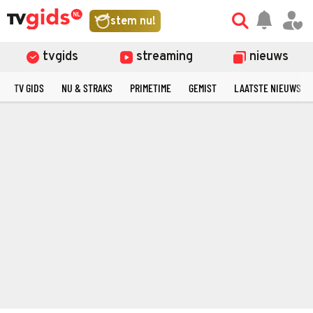
stem nu!
tvgids
streaming
nieuws
TV GIDS
NU & STRAKS
PRIMETIME
GEMIST
LAATSTE NIEUWS