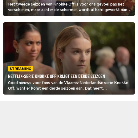
Het tweede seizoen van Knokke Off is voor ons gevoel pas net
verschenen, maar achter de schermen wordt al hard gewerkt aan
het derde seizoen. En dit keer speelt het verhaal zich niet alleen in
Knokke af...
STREAMING
NETFLIX-SERIE KNOKKE OFF KRIJGT EEN DERDE SEIZOEN
Goed nieuws voor fans van de Vlaams-Nederlandse serie Knokke
Off, want er komt een derde seizoen aan. Dat heeft
streamingdienst Netflix dinsdagochtend bekendgemaakt.