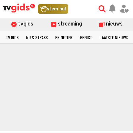
stem nu!
tvgids
streaming
nieuws
TV GIDS
NU & STRAKS
PRIMETIME
GEMIST
LAATSTE NIEUWS