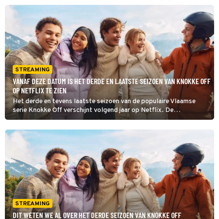
te streamen? Lees snel verder.
STREAMING
VANAF DEZE DATUM IS HET DERDE EN LAATSTE SEIZOEN VAN KNOKKE OFF
OP NETFLIX TE ZIEN
Het derde en tevens laatste seizoen van de populaire Vlaamse
serie Knokke Off verschijnt volgend jaar op Netflix. De
streamingdienst heeft vandaag de officiële releasedatum onthuld!
STREAMING
DIT WETEN WE AL OVER HET DERDE SEIZOEN VAN KNOKKE OFF