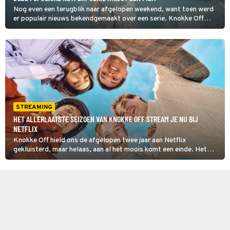
Nog even een terugblik naar afgelopen weekend, want toen werd
er populair nieuws bekendgemaakt over een serie. Knokke Off
krijgt namelijk een eigen film. Aan Pommelien Thijs de taak om dit
bekend te maken.
STREAMING
HET ALLERLAATSTE SEIZOEN VAN KNOKKE OFF STREAM JE NU BIJ
NETFLIX
Knokke Off hield ons de afgelopen twee jaar aan Netflix
gekluisterd, maar helaas, aan al het moois komt een einde. Het
laatste seizoen is nu te zien!