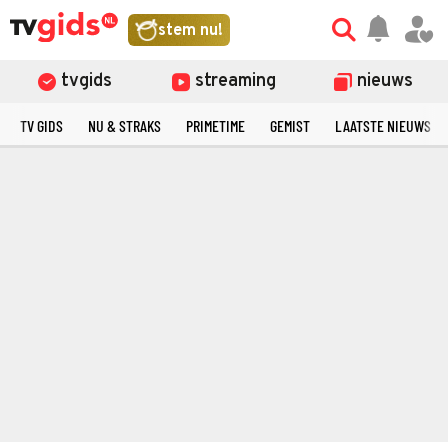
stem nu!
tvgids
streaming
nieuws
TV GIDS
NU & STRAKS
PRIMETIME
GEMIST
LAATSTE NIEUWS