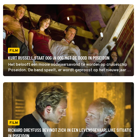
FILM
KURT RUSSELL STAAT OOG IN OOG MET DE DOOD IN POSEIDON
Het belooft een mooie oudejaarsavond te worden op cruiseschip
Poseidon. De band speelt, er wordt geproost op het nieuwe jaar
en de sfeer is uitgelaten. Maar dan slaat het noodlot toe.
FILM
RICHARD DREYFUSS BEVINDT ZICH IN EEN LEVENSGEVAARLIJKE SITUATIE
IN POSEIDON