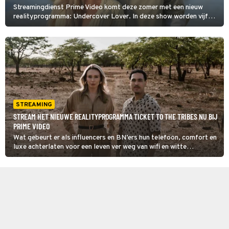
Streamingdienst Prime Video komt deze zomer met een nieuw
realityprogramma: Undercover Lover. In deze show worden vijf
koppels getest op vertrouwen, verleiding en eerlijkheid.
STREAMING
STREAM HET NIEUWE REALITYPROGRAMMA TICKET TO THE TRIBES NU BIJ
PRIME VIDEO
Wat gebeurt er als influencers en BN’ers hun telefoon, comfort en
luxe achterlaten voor een leven ver weg van wifi en witte
sneakers? Dat zie je in Ticket to the Tribes: Zonder Socials naar de
Stammen op Prime Video.