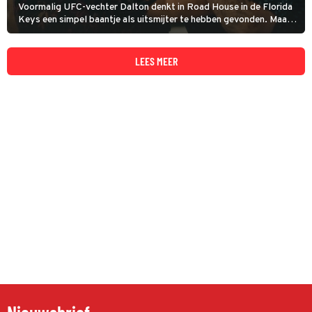
Voormalig UFC-vechter Dalton denkt in Road House in de Florida
Keys een simpel baantje als uitsmijter te hebben gevonden. Maar
achter het zonovergoten stranddecor blijkt al snel een smerige
strijd om macht, geld en grond te schuilen.
LEES MEER