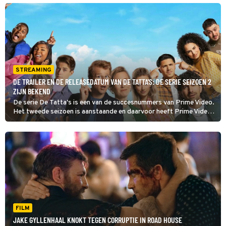
laten zien dat het inmiddels veel beter met hem gaat.
STREAMING
DE TRAILER EN DE RELEASEDATUM VAN DE TATTA'S: DE SERIE SEIZOEN 2
ZIJN BEKEND
De serie De Tatta's is een van de succesnummers van Prime Video.
Het tweede seizoen is aanstaande en daarvoor heeft Prime Video
een heel blik met gastacteurs opengetrokken. Bovendien is de
releasedatum bekend en is er een kersverse trailer.
FILM
JAKE GYLLENHAAL KNOKT TEGEN CORRUPTIE IN ROAD HOUSE