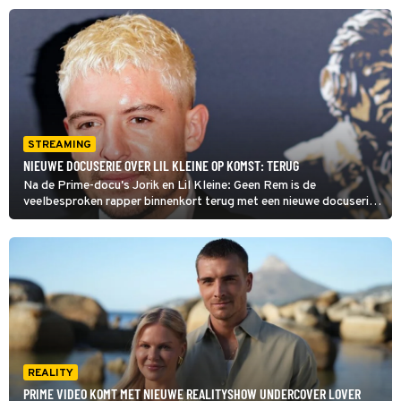
STREAMING
NIEUWE DOCUSERIE OVER LIL KLEINE OP KOMST: TERUG
Na de Prime-docu's Jorik en Lil Kleine: Geen Rem is de
veelbesproken rapper binnenkort terug met een nieuwe docuserie
op datzelfde streamingplatform. Die heeft de titel 'Lil Kleine:
Terug' meegekregen.
REALITY
PRIME VIDEO KOMT MET NIEUWE REALITYSHOW UNDERCOVER LOVER