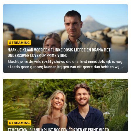
STREAMING
MAAK JE KLAAR VOOR EEN FLINKE DOSIS LIEFDE EN DRAMA MET
UNDERCOVER LOVER OP PRIME VIDEO
Mocht je na de vele realityshows die ons land inmiddels rijk is nog
steeds geen genoeg kunnen krijgen van dit genre dan hebben wij de
perfecte kijktip voor je.
STREAMING
TEMPTATION ISLAND KRIJGT NOG EEN SEIZOEN OP PRIME VIDEO