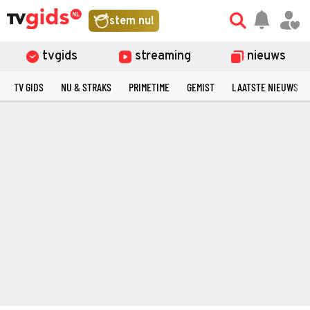
stem nu!
tvgids
streaming
nieuws
TV GIDS
NU & STRAKS
PRIMETIME
GEMIST
LAATSTE NIEUWS