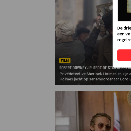
De dri
een va
regelre
FILM
ROBERT DOWNEY JR. REDT DE STAD IN SHE
Privédetective Sherlock Holmes en zijn 
Holmes jacht op seriemoordenaar Lord