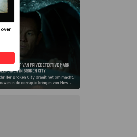
 over
KAN DE HULP VAN PRIVÉDETECTIVE MARK
EBRUIKEN IN BROKEN CITY
 thriller Broken City draait het om macht,
rouwen in de corrupte kringen van New
ers.