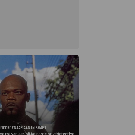
 MOORDENAAR AAN IN SHAFT
de rol van een bikkelharde privédetective