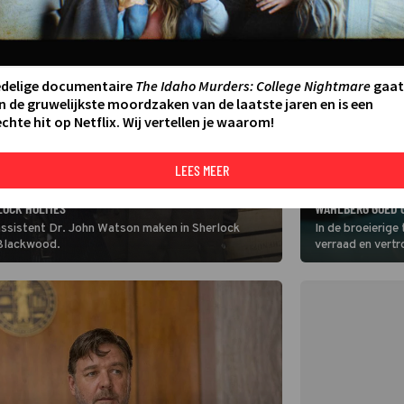
edelige documentaire
The Idaho Murders: College Nightmare
gaat
n de gruwelijkste moordzaken van de laatste jaren en is een
chte hit op Netflix. Wij vertellen je waarom!
LEES MEER
FILM
RUSSELL CROWE 
RLOCK HOLMES
WAHLBERG GOED G
assistent Dr. John Watson maken in Sherlock
In de broeierige
 Blackwood.
verraad en vert
Yorkse bestuurd