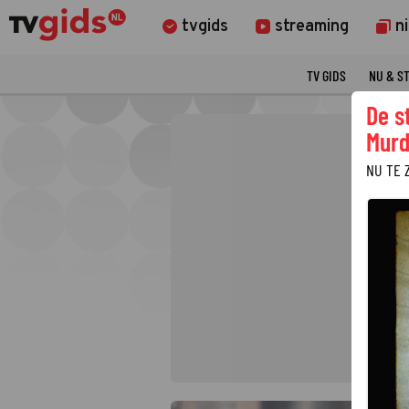
tvgids
streaming
n
TV GIDS
NU & S
De s
Murd
NU TE 