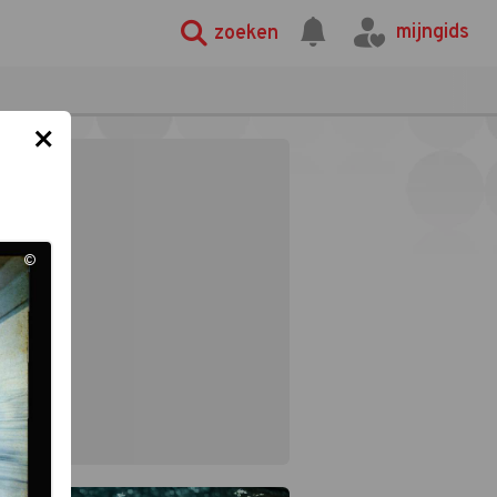
mijngids
zoeken
×
©