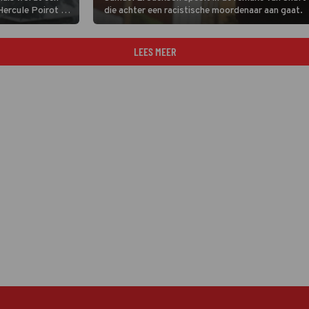
Hercule Poirot en
die achter een racistische moordenaar aan gaat.
re
LEES MEER