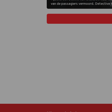
van de passagiers vermoord. Detective 
zijn snor gaan uitzoeken wie van de ande
treinreizigers de dader is.