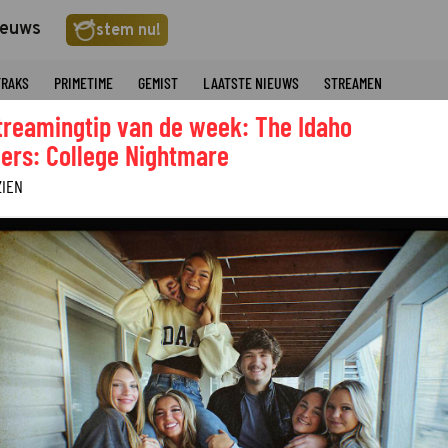
ieuws
stem nu!
TRAKS
PRIMETIME
GEMIST
LAATSTE NIEUWS
STREAMEN
treamingtip van de week: The Idaho
ers: College Nightmare
ZIEN