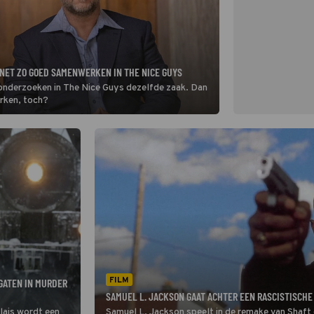
NET ZO GOED SAMENWERKEN IN THE NICE GUYS
s onderzoeken in The Nice Guys dezelfde zaak. Dan
rken, toch?
FILM
GATEN IN MURDER
SAMUEL L. JACKSON GAAT ACHTER EEN RASCISTISCHE
alais wordt een
Samuel L. Jackson speelt in de remake van Shaft 