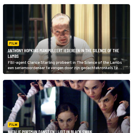
FILM
ANTHONY HOPKINS MANIPULEERT IEDEREEN IN THE SILENCE OF THE
LAMBS
FBI-agent Clarice Starling probeert in The Silence of the Lambs
een seriemoordenaar te vangen door zijn gedachtekronkels te
begrijpen. Daarbij krijgt ze hulp van de gevangen psychopaat Dr.
Hannibal Lecter.
FILM
NATALIE PORTMAN DANST EN LIJDT IN BLACK SWAN