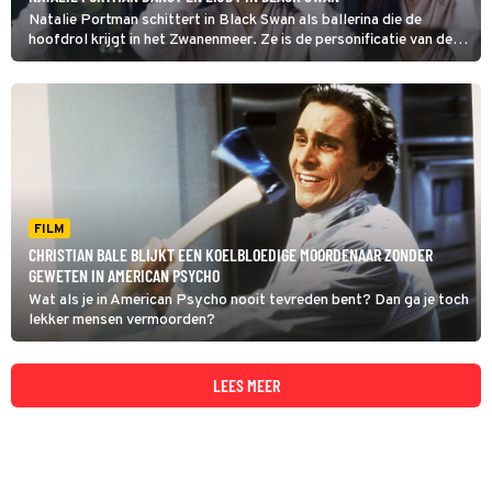
Natalie Portman schittert in Black Swan als ballerina die de
hoofdrol krijgt in het Zwanenmeer. Ze is de personificatie van de
fragiele witte zwaan Odette, maar begint steeds meer te lijken op
Odile, de kwaadaardige zwarte zwaan.
FILM
CHRISTIAN BALE BLIJKT EEN KOELBLOEDIGE MOORDENAAR ZONDER
GEWETEN IN AMERICAN PSYCHO
Wat als je in American Psycho nooit tevreden bent? Dan ga je toch
lekker mensen vermoorden?
LEES MEER