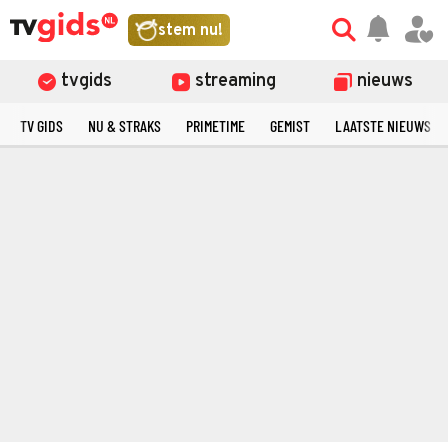
stem nu!
tvgids
streaming
nieuws
TV GIDS
NU & STRAKS
PRIMETIME
GEMIST
LAATSTE NIEUWS