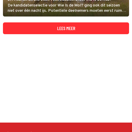
De kandidatenselectie voor Wie Is de Mol? ging ook dit seizoen
niet over één nacht ijs. Potentiële deelnemers moeten eerst ruim
driehonderd vragen beantwoorden over hun gemoedstoestand en
gedrag, daarna volgt een gesprek met een psycholoog.
LEES MEER