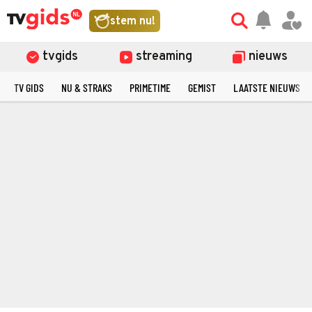
stem nu!
tvgids
streaming
nieuws
TV GIDS
NU & STRAKS
PRIMETIME
GEMIST
LAATSTE NIEUWS