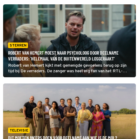
STERREN
ROBERT VAN HEMERT MOEST NAAR PSYCHOLOOG DOOR DEELNAME
VERRADERS: 'HELEMAAL VAN DE BUITENWERELD LOSGERAAKT'
Robert van Hemert kijkt met gemengde gevoelens terug op zijn
tijd bij De verraders. De zanger was heel erg fan van het RTL-
spelprogramma, maar had na zijn deelname psychologische hulp
nodig om weer de oude te worden.
TELEVISIE
DIT MOETEN BN’ERS DOEN VÓÓR DEELNAME AAN WIE IS DE MOL?