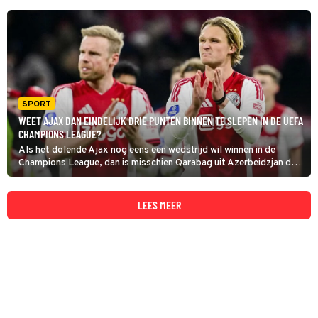
SPORT
WEET AJAX DAN EINDELIJK DRIE PUNTEN BINNEN TE SLEPEN IN DE UEFA
CHAMPIONS LEAGUE?
Als het dolende Ajax nog eens een wedstrijd wil winnen in de
Champions League, dan is misschien Qarabag uit Azerbeidzjan de
ideale tegenstander. Hoewel, het team hield in november Chelsea
op 2-2, dus opgepast Amsterdammers!
LEES MEER