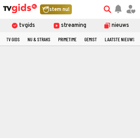
stem nu!
tvgids
streaming
nieuws
TV GIDS
NU & STRAKS
PRIMETIME
GEMIST
LAATSTE NIEUWS