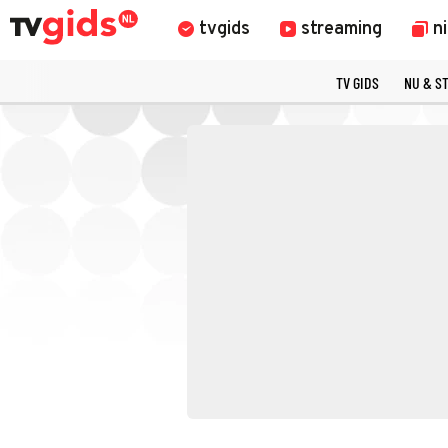
tvgids
streaming
n
TV GIDS
NU & S