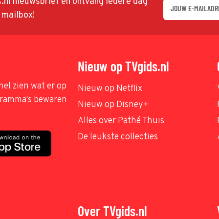
ds.nl nieuwsbrief en ontvang iedere dag
w mailbox!
Nieuw op TVgids.nl
nel zien wat er op
Nieuw op Netflix
ogramma's bewaren
Nieuw op Disney+
Alles over Pathé Thuis
De leukste collecties
Over TVgids.nl