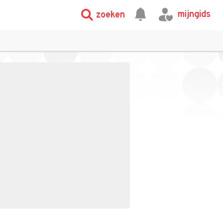
mijngids
zoeken