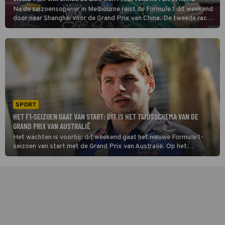
Na de seizoensopener in Melbourne reist de Formule 1 dit weekend
door naar Shanghai voor de Grand Prix van China. De tweede race
van het jaar belooft meteen extra spektakel. Het is namelijk het
eerste sprintraceweekend van het seizoen.
SPORT
HET F1-SEIZOEN GAAT VAN START: DIT IS HET TIJDSSCHEMA VAN DE
GRAND PRIX VAN AUSTRALIË
Het wachten is voorbij: dit weekend gaat het nieuwe Formule 1-
seizoen van start met de Grand Prix van Australië. Op het
razendsnelle stratencircuit van Melbourne begint de jacht op de
wereldtitel. Dit is het tijdschema.