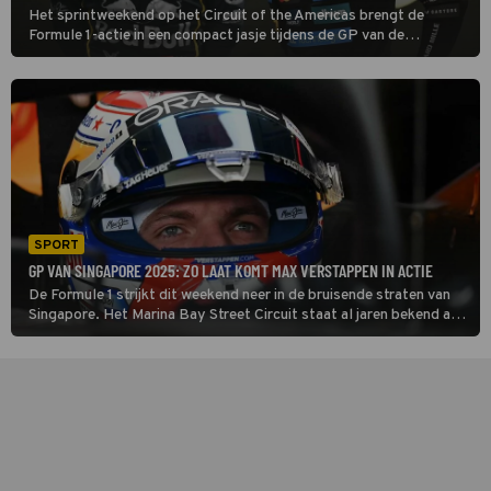
Het sprintweekend op het Circuit of the Americas brengt de
Formule 1-actie in een compact jasje tijdens de GP van de
Verenigde Staten: slechts één vrije training, een sprintkwalificatie,
de sprintrace, een reguliere kwalificatie en de grote race.
SPORT
GP VAN SINGAPORE 2025: ZO LAAT KOMT MAX VERSTAPPEN IN ACTIE
De Formule 1 strijkt dit weekend neer in de bruisende straten van
Singapore. Het Marina Bay Street Circuit staat al jaren bekend als
een van de zwaarste uitdagingen op de kalender: smalle straten,
bochten zonder uitloopstroken en een broeierige nachthitte die de
coureurs tot het uiterste drijft.