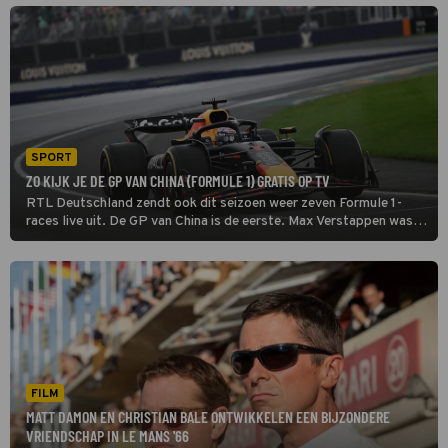
SPORT
ZO KIJK JE DE GP VAN CHINA (FORMULE 1) GRATIS OP TV
RTL Deutschland zendt ook dit seizoen weer zeven Formule 1-
races live uit. De GP van China is de eerste. Max Verstappen was
vorig jaar de snelste op het Shanghai International Circuit, gevolgd
door Lando Norris.
FILM
MATT DAMON EN CHRISTIAN BALE ONTWIKKELEN EEN BIJZONDERE
VRIENDSCHAP IN LE MANS '66