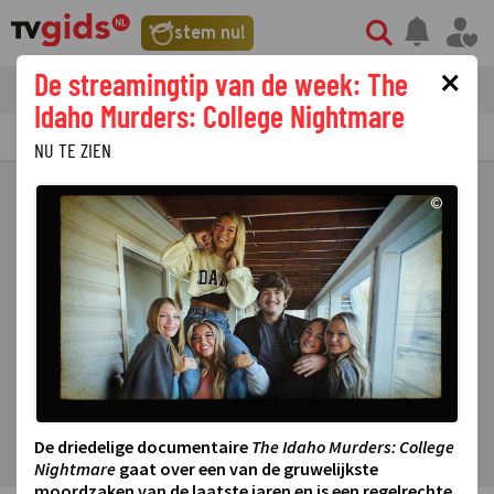
stem nu!
×
De streamingtip van de week: The
tvgids
streaming
nieuws
Idaho Murders: College Nightmare
TV GIDS
NU & STRAKS
PRIMETIME
GEMIST
LAATSTE NIEUWS
NU TE ZIEN
©
De driedelige documentaire
The Idaho Murders: College
Nightmare
gaat over een van de gruwelijkste
moordzaken van de laatste jaren en is een regelrechte