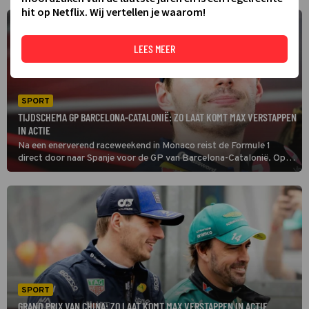
hit op Netflix. Wij vertellen je waarom!
LEES MEER
SPORT
TIJDSCHEMA GP BARCELONA-CATALONIË: ZO LAAT KOMT MAX VERSTAPPEN
IN ACTIE
Na een enerverend raceweekend in Monaco reist de Formule 1
direct door naar Spanje voor de GP van Barcelona-Catalonië. Op
het Circuit de Barcelona-Catalunya krijgt Max Verstappen de kans
om verloren terrein goed te maken. En dat op een circuit waar hij
mooie herinneringen heeft liggen.
SPORT
GRAND PRIX VAN CHINA: ZO LAAT KOMT MAX VERSTAPPEN IN ACTIE