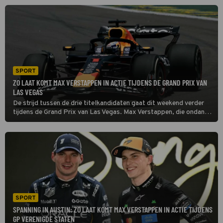
het kampioenschap pas in de allerlaatste race wordt beslecht.
SPORT
ZO LAAT KOMT MAX VERSTAPPEN IN ACTIE TIJDENS DE GRAND PRIX VAN
LAS VEGAS
De strijd tussen de drie titelkandidaten gaat dit weekend verder
tijdens de Grand Prix van Las Vegas. Max Verstappen, die ondanks
een achterstand nog niet opgeeft, Lando Norris die de te kloppen
man is en Oscar Piastri die zich opmaakt voor een alles-of-niets-
poging.
SPORT
SPANNING IN AUSTIN: ZO LAAT KOMT MAX VERSTAPPEN IN ACTIE TIJDENS
GP VERENIGDE STATEN