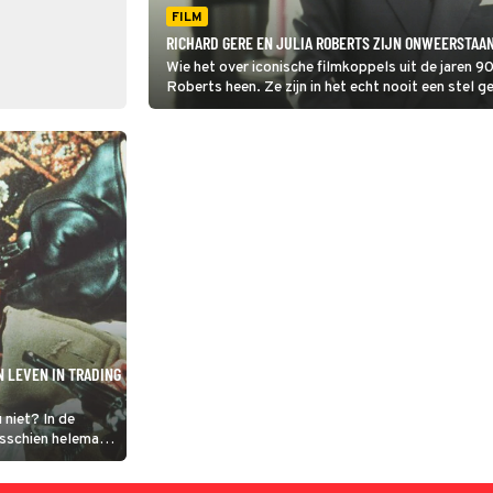
FILM
RICHARD GERE EN JULIA ROBERTS ZIJN ONWEERSTAA
Wie het over iconische filmkoppels uit de jaren 90
Roberts heen. Ze zijn in het echt nooit een stel g
Woman kijkt, zou je bijna zeggen van wel.
N LEVEN IN TRADING
 niet? In de
isschien helemaal