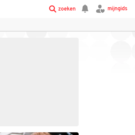
mijngids
zoeken