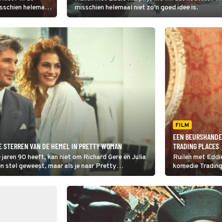
isschien helemaal
misschien helemaal niet zo'n goed idee is.
FILM
EEN BEURSHANDE
DE STERREN VAN DE HEMEL IN PRETTY WOMAN
TRADING PLACES
 jaren 90 heeft, kan niet om Richard Gere en Julia
Ruilen met Eddie
en stel geweest, maar als je naar Pretty
komedie Trading 
.
niet zo'n goed id