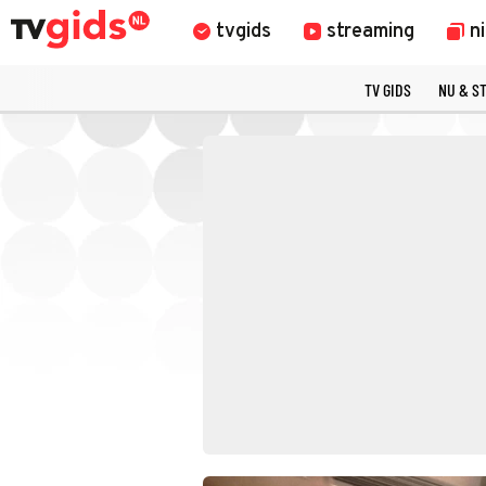
tvgids
streaming
n
TV GIDS
NU & S