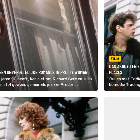
FILM
DAN AKROYD EN E
 EEN ONVERGETELIJKE ROMANCE IN PRETTY WOMAN
PLACES
 jaren 90 heeft, kan niet om Richard Gere en Julia
Ruilen met Eddie
en stel geweest, maar als je naar Pretty
komedie Trading 
.
niet zo'n goed id