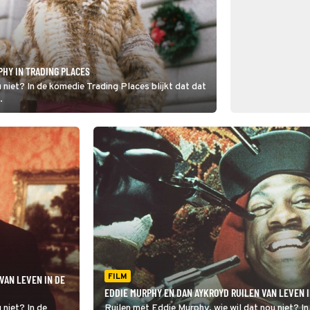
PHY IN TRADING PLACES
 niet? In de komedie Trading Places blijkt dat dat
.
FILM
VAN LEVEN IN DE
EDDIE MURPHY EN DAN AYKROYD RUILEN VAN LEVEN I
 niet? In de
Ruilen met Eddie Murphy, wie wil dat nou niet? In