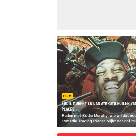
FILM
EDDIE MURPHY EN DAN AYKROYD RUILEN VA
PLACES
Ruilen met Eddie Murphy, wie wil dat nou
komedie Trading Places blijkt dat dat m
niet zo'n goed idee is.