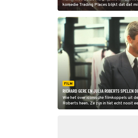
komedie Trading Places blijkt dat dat m
niet zo'n goed idee is.
FILM
RICHARD GERE EN JULIA ROBERTS SPELEN 
Wie het over iconische filmkoppels uit de
Roberts heen. Ze zijn in het echt nooit e
Woman kijkt, zou je bijna zeggen van wel